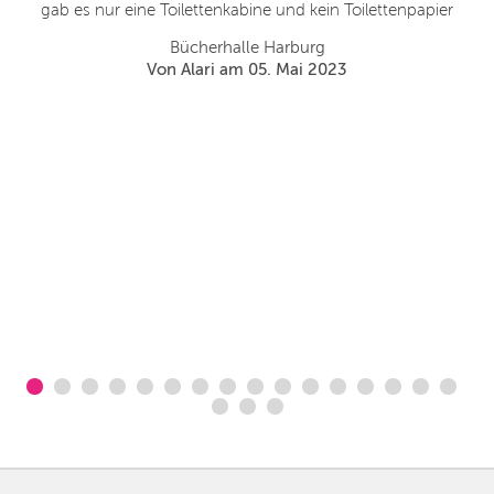
gab es nur eine Toilettenkabine und kein Toilettenpapier
Au
Bücherhalle Harburg
2.
Von Alari am 05. Mai 2023
v
ö