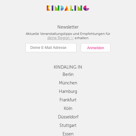
Newsletter
Aktuelle Veranstaltungstipps und Empfehlungen für
deine Region
Berlin
erhalten.
München
Hamburg
Frankfurt
KINDALING IN
Köln
Düsseldorf
Berlin
Stuttgart
München
Essen
Hamburg
Hannover
Frankfurt
Leipzig
Köln
Dresden
Düsseldorf
Nürnberg
Wien
Stuttgart
Zürich
Essen