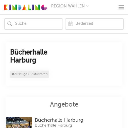
REGION WÄHLEN
BERLIN
MÜNCHEN
HAMBURG
FRANKFURT
KÖLN
DÜSSELDORF
STUTTGART
ESSEN
Bücherhalle
HANNOVER
Harburg
LEIPZIG
DRESDEN
NÜRNBERG
#Ausflüge & Aktivitäten
WIEN
ZÜRICH
ANDERE
REGIONEN
Angebote
Bücherhalle Harburg
Bücherhalle Harburg