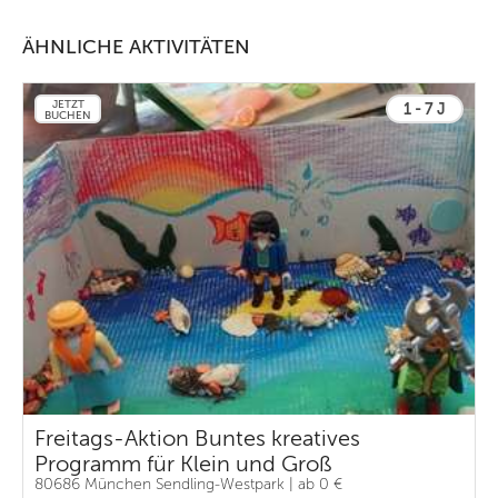
ÄHNLICHE AKTIVITÄTEN
JETZT
1 - 7 J
BUCHEN
Freitags-Aktion Buntes kreatives
Programm für Klein und Groß
80686 München Sendling-Westpark | ab 0 €