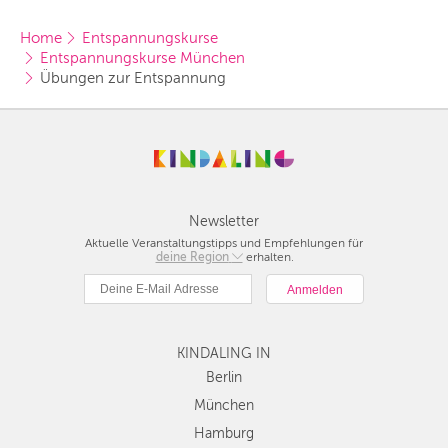
Home
Entspannungskurse
Entspannungskurse München
Übungen zur Entspannung
Newsletter
Aktuelle Veranstaltungstipps und Empfehlungen für
deine Region
Berlin
erhalten.
München
Hamburg
Frankfurt
KINDALING IN
Köln
Düsseldorf
Berlin
Stuttgart
München
Essen
Hamburg