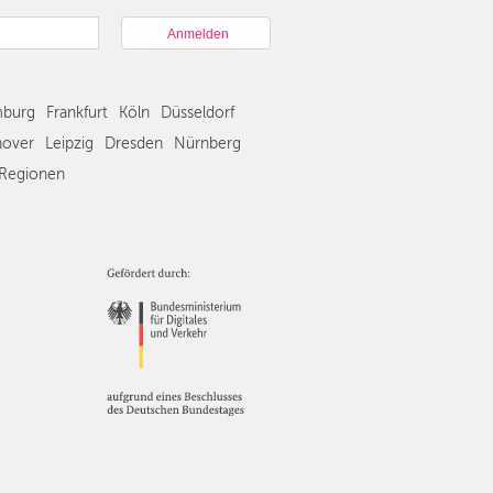
München
Hamburg
Frankfurt
Köln
burg
Frankfurt
Köln
Düsseldorf
Düsseldorf
Stuttgart
over
Leipzig
Dresden
Nürnberg
Essen
Regionen
Hannover
Leipzig
Dresden
Nürnberg
Wien
Zürich
Andere
Regionen