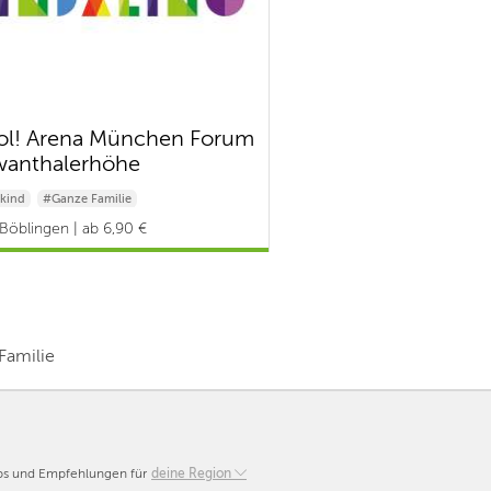
l! Arena München Forum
anthalerhöhe
kind
#Ganze Familie
Böblingen | ab 6,90 €
 Familie
pps und Empfehlungen für
Berlin
deine Region