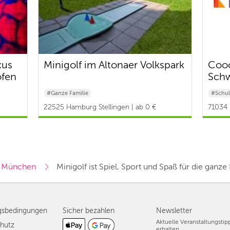
xus
Minigolf im Altonaer Volkspark
Cooo
ofen
Schw
#Ganze Familie
#Schul
22525 Hamburg Stellingen | ab 0 €
71034 
f München
Minigolf ist Spiel, Sport und Spaß für die ganze
gsbedingungen
Sicher bezahlen
Newsletter
Aktuelle Veranstaltungsti
hutz
erhalten.