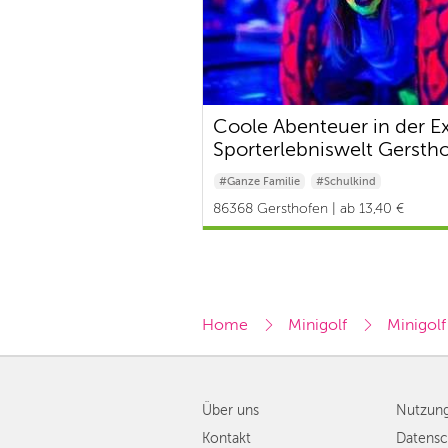
Coole Abenteuer in der E
Sporterlebniswelt Gersth
#Ganze Familie
#Schulkind
#Baby & Kleinkind
86368 Gersthofen | ab 13,40 €
Home
Minigolf
Minigol
Über uns
Nutzun
Kontakt
Datensc