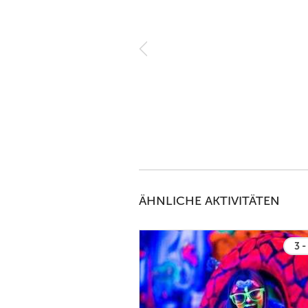
 man nur weiterempfehlen.
felder See
ÄHNLICHE AKTIVITÄTEN
3 -