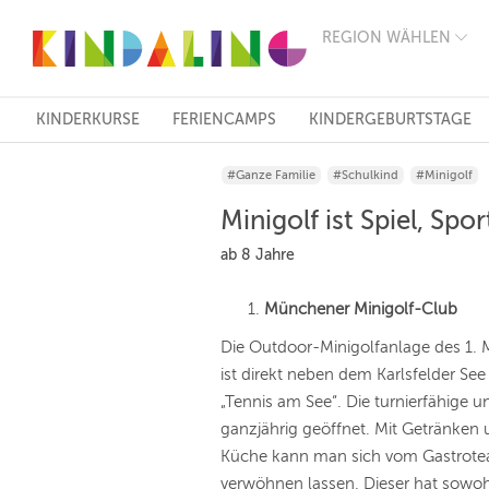
REGION WÄHLEN
BERLIN
MÜNCHEN
HAMBURG
FRANKFURT
KINDERKURSE
FERIENCAMPS
KINDERGEBURTSTAGE
KÖLN
DÜSSELDORF
#Ganze Familie
#Schulkind
#Minigolf
STUTTGART
ESSEN
Minigolf ist Spiel, Spo
HANNOVER
LEIPZIG
ab 8 Jahre
DRESDEN
NÜRNBERG
Münchener Minigolf-Club
WIEN
ZÜRICH
Die Outdoor-Minigolfanlage des 1. 
ANDERE
ist direkt neben dem Karlsfelder S
REGIONEN
„Tennis am See“. Die turnierfähige u
ganzjährig geöffnet. Mit Getränken
Küche kann man sich vom Gastrote
verwöhnen lassen. Dieser hat sowoh