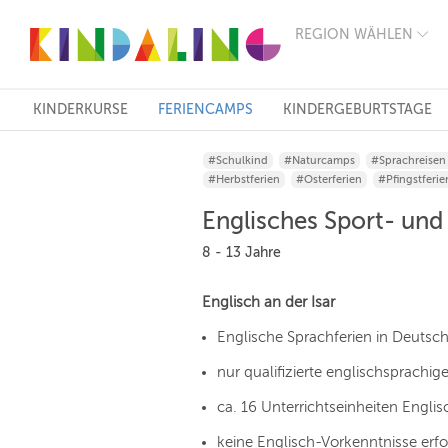
REGION WÄHLEN
BERLIN
MÜNCHEN
HAMBURG
FRANKFURT
KINDERKURSE
FERIENCAMPS
KINDERGEBURTSTAGE
KÖLN
DÜSSELDORF
#Schulkind
#Naturcamps
#Sprachreisen
STUTTGART
#Herbstferien
#Osterferien
#Pfingstferie
ESSEN
HANNOVER
Englisches Sport- un
LEIPZIG
DRESDEN
8 - 13 Jahre
NÜRNBERG
WIEN
Englisch an der Isar
ZÜRICH
ANDERE
Englische Sprachferien in Deutsc
REGIONEN
nur qualifizierte englischsprachig
ca. 16 Unterrichtseinheiten Englis
keine Englisch-Vorkenntnisse erfo