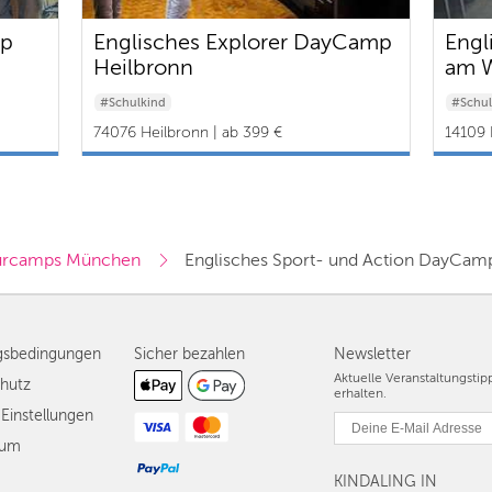
mp
Englisches Explorer DayCamp
Engl
Heilbronn
am 
#Schulkind
#Schul
74076 Heilbronn | ab 399 €
14109 
urcamps München
Englisches Sport- und Action DayCa
gsbedingungen
Sicher bezahlen
Newsletter
Aktuelle Veranstaltungsti
hutz
erhalten.
Einstellungen
sum
KINDALING IN