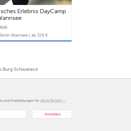
isches Erlebnis DayCamp
Wannsee
kind
Berlin Wannsee | ab 329 €
mp Burg Schwaneck
pps und Empfehlungen für
Berlin
deine Region
München
Hamburg
Frankfurt
Köln