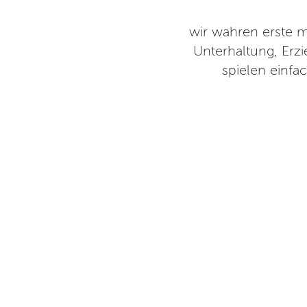
g Rieneck abgeholt. Sie ist
wir wahren erste m
hste Camp buchen. Sie war in
Unterhaltung, Erz
stert. Auch der Campdirektor
spielen einfa
Kinder gekümmert. Es wurde
Gute-Nacht- Geschichte war auf
rden Ihr ganz sicher noch mehr
es und auch Liebe Grüße von
ps, Kurse & Sprachreisen)