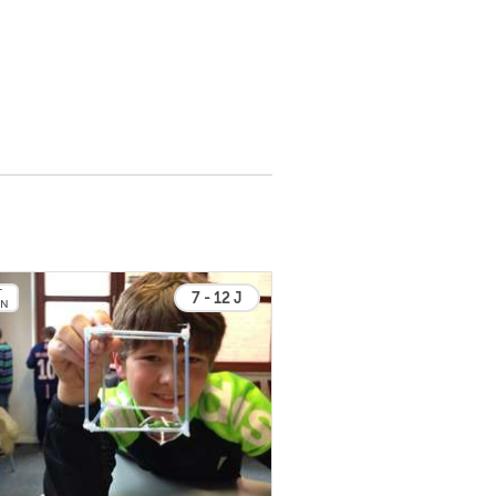
T
7 - 12 J
EN