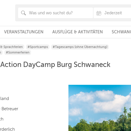
VERANSTALTUNGEN
AUSFLÜGE & AKTIVITÄTEN
SCHWANG
 & Sprachferien
#Sportcamps
#Tagescamps (ohne Übernachtung)
n
#Sommerferien
d Action DayCamp Burg Schwaneck
hland
e Betreuer
ch
rderlich