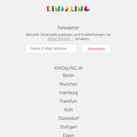
Newsletter
Aktuelle Veranstaltungstipps und Empfehlungen für
deine Region
Berlin
erhalten.
München
Hamburg
Frankfurt
KINDALING IN
Köln
Düsseldorf
Berlin
Stuttgart
München
Essen
Hamburg
Hannover
Frankfurt
Leipzig
Köln
Dresden
Düsseldorf
Nürnberg
Wien
Stuttgart
Zürich
Essen