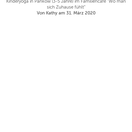
Kinderyoga in Pankow (3-5 Jahre) im Familiencafé "Wo man
ren
sich Zuhause fühlt"
Von Kathy am 31. März 2020
ng,
t
ie
to
B
w
in
h
s
un
Yo
L
e
b