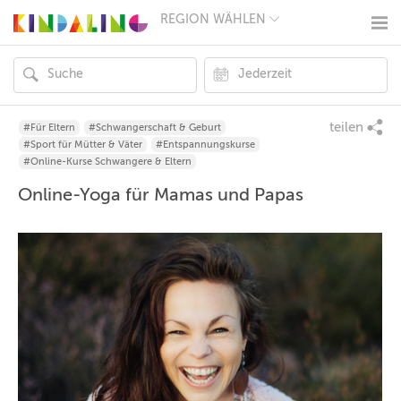
REGION WÄHLEN
BERLIN
MÜNCHEN
HAMBURG
FRANKFURT
KÖLN
DÜSSELDORF
teilen
#Für Eltern
#Schwangerschaft & Geburt
STUTTGART
#Sport für Mütter & Väter
#Entspannungskurse
ESSEN
#Online-Kurse Schwangere & Eltern
HANNOVER
Online-Yoga für Mamas und Papas
LEIPZIG
DRESDEN
NÜRNBERG
WIEN
ZÜRICH
ANDERE
REGIONEN