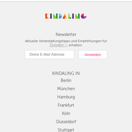
Newsletter
Aktuelle Veranstaltungstipps und Empfehlungen für
Berlin
Dresden
erhalten.
München
Hamburg
Frankfurt
Köln
KINDALING IN
Düsseldorf
Berlin
Stuttgart
München
Essen
Hamburg
Hannover
Frankfurt
Leipzig
Köln
Dresden
Düsseldorf
Nürnberg
Wien
Stuttgart