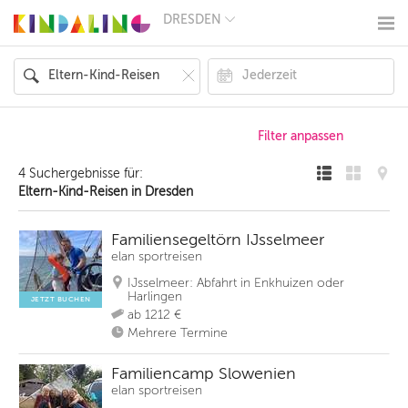
DRESDEN
BERLIN
MÜNCHEN
HAMBURG
FRANKFURT
KÖLN
DÜSSELDORF
STUTTGART
ESSEN
4 Suchergebnisse für:
HANNOVER
Eltern-Kind-Reisen in Dresden
LEIPZIG
DRESDEN
NÜRNBERG
Familiensegeltörn IJsselmeer
WIEN
elan sportreisen
ZÜRICH
IJsselmeer: Abfahrt in Enkhuizen oder
ANDERE
Harlingen
REGIONEN
JETZT BUCHEN
ab 1212 €
Mehrere Termine
Familiencamp Slowenien
elan sportreisen