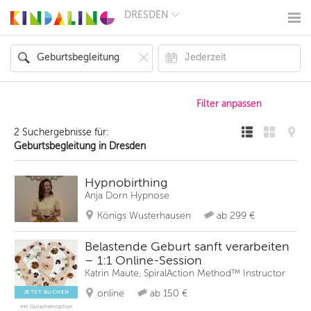
DRESDEN
BERLIN
MÜNCHEN
HAMBURG
FRANKFURT
KÖLN
DÜSSELDORF
STUTTGART
ESSEN
2 Suchergebnisse für:
HANNOVER
Geburtsbegleitung in Dresden
LEIPZIG
DRESDEN
NÜRNBERG
Hypnobirthing
WIEN
Anja Dorn Hypnose
ZÜRICH
Königs Wusterhausen
ab 299 €
ANDERE
REGIONEN
Belastende Geburt sanft verarbeiten
– 1:1 Online-Session
Katrin Maute, SpiralAction Method™ Instructor
online
ab 150 €
JETZT BUCHEN
mit Gutscheinoption