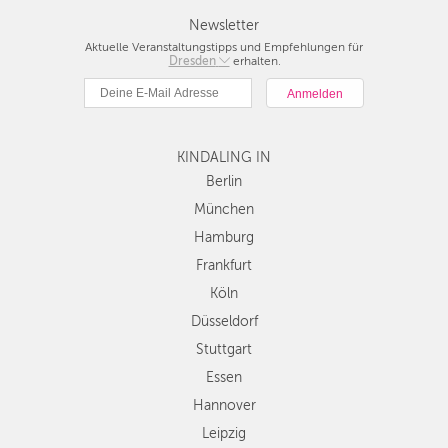
Newsletter
Aktuelle Veranstaltungstipps und Empfehlungen für
Berlin
Dresden
erhalten.
München
Hamburg
Frankfurt
Köln
KINDALING IN
Düsseldorf
Berlin
Stuttgart
München
Essen
Hamburg
Hannover
Frankfurt
Leipzig
Köln
Dresden
Düsseldorf
Nürnberg
Wien
Stuttgart
Zürich
Essen
Andere
Hannover
Regionen
Leipzig