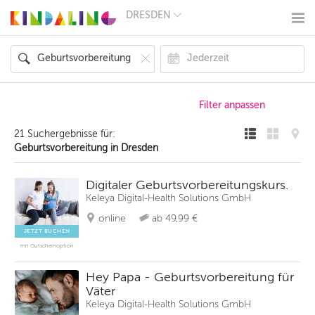
DRESDEN
BERLIN
MÜNCHEN
HAMBURG
FRANKFURT
KÖLN
DÜSSELDORF
STUTTGART
ESSEN
21 Suchergebnisse für:
HANNOVER
Geburtsvorbereitung in Dresden
LEIPZIG
DRESDEN
NÜRNBERG
Digitaler Geburtsvorbereitungskurs.
WIEN
Keleya Digital-Health Solutions GmbH
ZÜRICH
online
ab 49,99 €
ANDERE
REGIONEN
JETZT BUCHEN
mit Gutscheinoption
Hey Papa - Geburtsvorbereitung für
Väter
Keleya Digital-Health Solutions GmbH