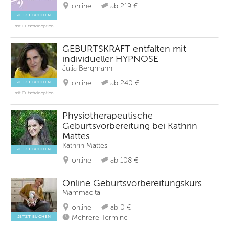
online
ab 219 €
JETZT BUCHEN
mit Gutscheinoption
GEBURTSKRAFT entfalten mit
individueller HYPNOSE
Julia Bergmann
online
ab 240 €
JETZT BUCHEN
mit Gutscheinoption
Physiotherapeutische
Geburtsvorbereitung bei Kathrin
Mattes
Kathrin Mattes
JETZT BUCHEN
online
ab 108 €
Online Geburtsvorbereitungskurs
Mammacita
online
ab 0 €
Mehrere Termine
JETZT BUCHEN