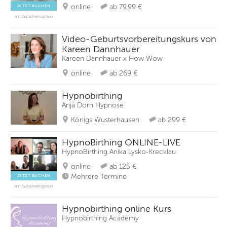
online
ab 79,99 €
JETZT BUCHEN
mit Gutscheinoption
Video-Geburtsvorbereitungskurs von
Kareen Dannhauer
Kareen Dannhauer x How Wow
online
ab 269 €
Hypnobirthing
Anja Dorn Hypnose
Königs Wusterhausen
ab 299 €
HypnoBirthing ONLINE-LIVE
HypnoBirthing Anika Lysko-Krecklau
online
ab 125 €
Mehrere Termine
JETZT BUCHEN
mit Gutscheinoption
Hypnobirthing online Kurs
Hypnobirthing Academy