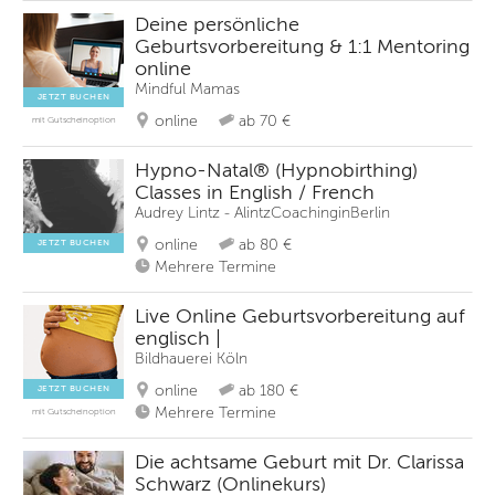
Deine persönliche
Geburtsvorbereitung & 1:1 Mentoring
online
Mindful Mamas
JETZT BUCHEN
online
ab 70 €
mit Gutscheinoption
Hypno-Natal® (Hypnobirthing)
Classes in English / French
Audrey Lintz - AlintzCoachinginBerlin
online
ab 80 €
JETZT BUCHEN
Mehrere Termine
Live Online Geburtsvorbereitung auf
englisch |
Bildhauerei Köln
online
ab 180 €
JETZT BUCHEN
Mehrere Termine
mit Gutscheinoption
Die achtsame Geburt mit Dr. Clarissa
Schwarz (Onlinekurs)