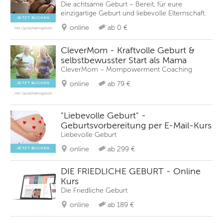
Die achtsame Geburt – Bereit, für eure
einzigartige Geburt und liebevolle Elternschaft.
JETZT BUCHEN
online
ab 0 €
mit Gutscheinoption
CleverMom - Kraftvolle Geburt &
selbstbewusster Start als Mama
CleverMom – Mompowerment Coaching
online
ab 79 €
JETZT BUCHEN
mit Gutscheinoption
"Liebevolle Geburt" -
Geburtsvorbereitung per E-Mail-Kurs
Liebevolle Geburt
online
ab 299 €
JETZT BUCHEN
DIE FRIEDLICHE GEBURT - Online
Kurs
Die Friedliche Geburt
online
ab 189 €