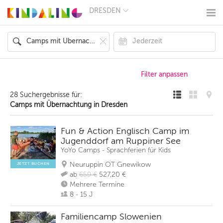
DRESDEN
BERLIN
MÜNCHEN
HAMBURG
FRANKFURT
KÖLN
DÜSSELDORF
STUTTGART
ESSEN
28 Suchergebnisse für:
HANNOVER
Camps mit Übernachtung in Dresden
LEIPZIG
DRESDEN
NÜRNBERG
Fun & Action Englisch Camp im
WIEN
Jugenddorf am Ruppiner See
ZÜRICH
YoYo Camps - Sprachferien für Kids
ANDERE
REGIONEN
Neuruppin OT Gnewikow
JETZT BUCHEN
ab
659 €
527,20 €
Mehrere Termine
8 - 15 J
Familiencamp Slowenien