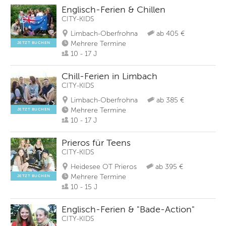
Englisch-Ferien & Chillen
CITY-KIDS
Limbach-Oberfrohna
ab 405 €
Mehrere Termine
JETZT BUCHEN
10 - 17 J
Chill-Ferien in Limbach
CITY-KIDS
Limbach-Oberfrohna
ab 385 €
Mehrere Termine
JETZT BUCHEN
10 - 17 J
Prieros für Teens
CITY-KIDS
Heidesee OT Prieros
ab 395 €
Mehrere Termine
JETZT BUCHEN
10 - 15 J
Englisch-Ferien & "Bade-Action"
CITY-KIDS