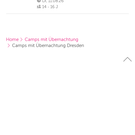
Di, 11.08.26
14 - 16 J
Home
Camps mit Übernachtung
Camps mit Übernachtung Dresden
Newsletter
Aktuelle Veranstaltungstipps und Empfehlungen für
Berlin
Dresden
erhalten.
München
Hamburg