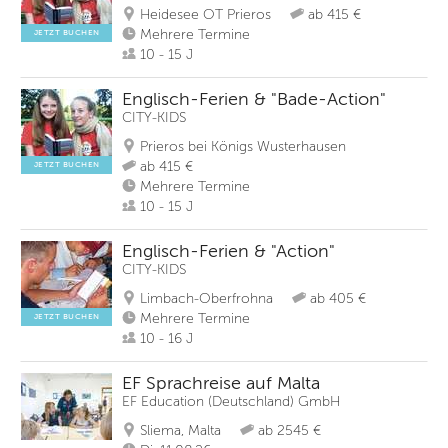
Heidesee OT Prieros
ab 415 €
Mehrere Termine
JETZT BUCHEN
10 - 15 J
Englisch-Ferien & "Bade-Action"
CITY-KIDS
Prieros bei Königs Wusterhausen
ab 415 €
JETZT BUCHEN
Mehrere Termine
10 - 15 J
Englisch-Ferien & "Action"
CITY-KIDS
Limbach-Oberfrohna
ab 405 €
Mehrere Termine
JETZT BUCHEN
10 - 16 J
EF Sprachreise auf Malta
EF Education (Deutschland) GmbH
Sliema, Malta
ab 2545 €