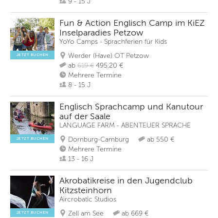
9 - 15 J
Fun & Action Englisch Camp im KiEZ
Inselparadies Petzow
YoYo Camps - Sprachferien für Kids
Werder (Have) OT Petzow
JETZT BUCHEN
ab
619 €
495,20 €
Mehrere Termine
8 - 15 J
Englisch Sprachcamp und Kanutour
auf der Saale
LANGUAGE FARM - ABENTEUER SPRACHE
Dornburg-Camburg
ab 550 €
JETZT BUCHEN
Mehrere Termine
13 - 16 J
Akrobatikreise in den Jugendclub
Kitzsteinhorn
Aircrobatic Studios
Zell am See
ab 669 €
JETZT BUCHEN