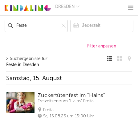
DRESDEN
BERLIN
MÜNCHEN
HAMBURG
FRANKFURT
KÖLN
DÜSSELDORF
STUTTGART
ESSEN
2 Suchergebnisse für:
HANNOVER
Feste in Dresden
LEIPZIG
DRESDEN
Samstag, 15. August
NÜRNBERG
WIEN
ZÜRICH
Zuckertütenfest im "Hains"
ANDERE
Freizeitzentrum "Hains" Freital
REGIONEN
Freital
Sa, 15.08.26 um 15:00 Uhr