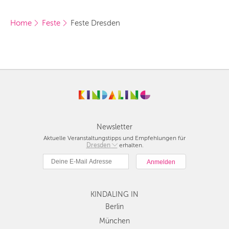
Home
Feste
Feste Dresden
Newsletter
Aktuelle Veranstaltungstipps und Empfehlungen für
Berlin
Dresden
erhalten.
München
Hamburg
Frankfurt
Köln
KINDALING IN
Düsseldorf
Berlin
Stuttgart
München