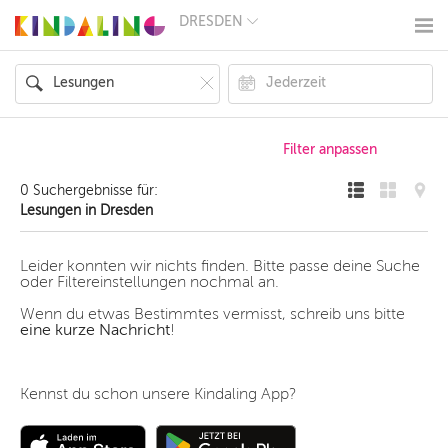
DRESDEN
BERLIN
MÜNCHEN
HAMBURG
FRANKFURT
KÖLN
DÜSSELDORF
STUTTGART
ESSEN
0 Suchergebnisse für:
HANNOVER
Lesungen in Dresden
LEIPZIG
DRESDEN
NÜRNBERG
Leider konnten wir nichts finden. Bitte passe deine Suche
WIEN
oder Filtereinstellungen nochmal an.
ZÜRICH
Wenn du etwas Bestimmtes vermisst, schreib uns bitte
ANDERE
eine kurze Nachricht
!
REGIONEN
Kennst du schon unsere Kindaling App?