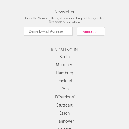
Newsletter
Aktuelle Veranstaltungstipps und Empfehlungen für
Berlin
Dresden
erhalten.
München
Hamburg
Frankfurt
Köln
KINDALING IN
Düsseldorf
Berlin
Stuttgart
München
Essen
Hamburg
Hannover
Frankfurt
Leipzig
Köln
Dresden
Düsseldorf
Nürnberg
Wien
Stuttgart
Zürich
Essen
Andere
Hannover
Regionen