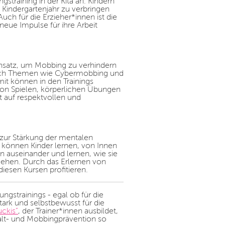
straining in der Kita an. Kindern
 Kindergartenjahr zu verbringen
uch für die Erzieher*innen ist die
neue Impulse für ihre Arbeit
Ansatz, um Mobbing zu verhindern
 Auch Themen wie Cybermobbing und
it können in den Trainings
on Spielen, körperlichen Übungen
 auf respektvollen und
zur Stärkung der mentalen
 können Kinder lernen, von Innen
n auseinander und lernen, wie sie
gehen. Durch das Erlernen von
esen Kursen profitieren.
ungstrainings - egal ob für die
stark und selbstbewusst für die
ckis”
, der Trainer*innen ausbildet,
alt- und Mobbingprävention so