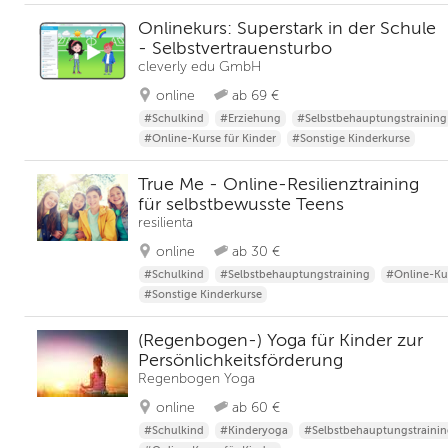
Onlinekurs: Superstark in der Schule
- Selbstvertrauensturbo
cleverly edu GmbH
online
ab 69 €
#Schulkind
#Erziehung
#Selbstbehauptungstraining
#Online-Kurse für Kinder
#Sonstige Kinderkurse
True Me - Online-Resilienztraining
für selbstbewusste Teens
resilienta
online
ab 30 €
#Schulkind
#Selbstbehauptungstraining
#Online-Kur
#Sonstige Kinderkurse
(Regenbogen-) Yoga für Kinder zur
Persönlichkeitsförderung
Regenbogen Yoga
online
ab 60 €
#Schulkind
#Kinderyoga
#Selbstbehauptungstraini