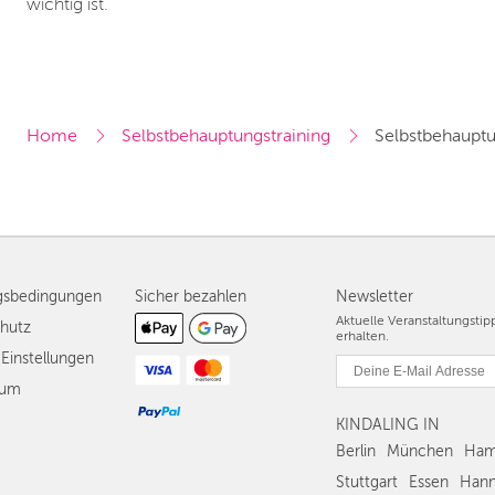
wichtig ist.
Home
Selbstbehauptungstraining
Selbstbehauptu
gsbedingungen
Sicher bezahlen
Newsletter
Aktuelle Veranstaltungsti
hutz
erhalten.
Einstellungen
sum
KINDALING IN
Berlin
München
Ham
Stuttgart
Essen
Hann