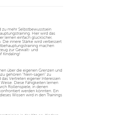
d zu mehr Selbstbewusstsein
uptungstraining. Hier wird das
er lernen einfach glücklicher,
Die innere Stärke wird verbessert
bstbehauptungstraining machen
kzeug zur Gewalt- und
 Kindaling!
tionen über die eigenen Grenzen und
azu gehören “Nein-sagen” zu
das Vertreten eigener Interessen
 Weise. Diese Fähigkeiten lernen
urch Rollenspiele, in denen
konfrontiert werden könnten. Ein
ieses Wissen wird in den Trainings