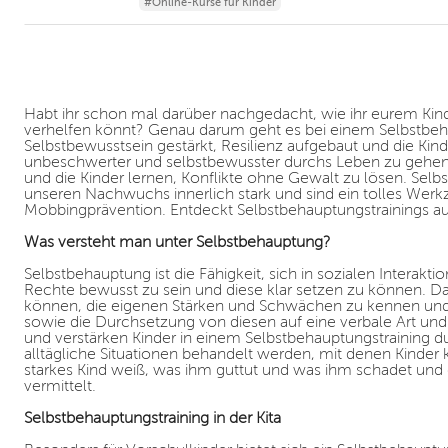
#Online-Kurse für Kinder
Habt ihr schon mal darüber nachgedacht, wie ihr eurem Kin
verhelfen könnt? Genau darum geht es bei einem Selbstbeha
Selbstbewusstsein gestärkt, Resilienz aufgebaut und die Kind
unbeschwerter und selbstbewusster durchs Leben zu gehen. 
und die Kinder lernen, Konflikte ohne Gewalt zu lösen. Sel
unseren Nachwuchs innerlich stark und sind ein tolles Wer
Mobbingprävention. Entdeckt Selbstbehauptungstrainings auf
Was versteht man unter Selbstbehauptung?
Selbstbehauptung ist die Fähigkeit, sich in sozialen Interak
Rechte bewusst zu sein und diese klar setzen zu können. D
können, die eigenen Stärken und Schwächen zu kennen und 
sowie die Durchsetzung von diesen auf eine verbale Art und
und verstärken Kinder in einem Selbstbehauptungstraining d
alltägliche Situationen behandelt werden, mit denen Kinder 
starkes Kind weiß, was ihm guttut und was ihm schadet und d
vermittelt.
Selbstbehauptungstraining in der Kita