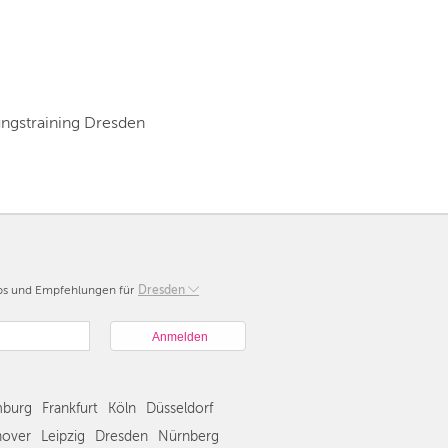
ngstraining Dresden
pps und Empfehlungen für
Berlin
Dresden
München
Hamburg
Frankfurt
Köln
burg
Frankfurt
Köln
Düsseldorf
Düsseldorf
Stuttgart
over
Leipzig
Dresden
Nürnberg