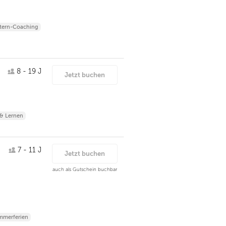
tern-Coaching
8 - 19 J
Jetzt buchen
 & Lernen
7 - 11 J
Jetzt buchen
auch als Gutschein buchbar
merferien