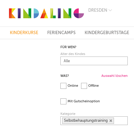
DRESDEN
BERLIN
MÜNCHEN
HAMBURG
FRANKFURT
KINDERKURSE
FERIENCAMPS
KINDERGEBURTSTAGE
KÖLN
DÜSSELDORF
FÜR WEN?
STUTTGART
Alter des Kindes
ESSEN
HANNOVER
LEIPZIG
DRESDEN
WAS?
Auswahl löschen
NÜRNBERG
Online
Offline
WIEN
ZÜRICH
ANDERE
Mit Gutscheinoption
REGIONEN
Kategorie
Selbstbehauptungstraining