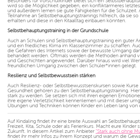
Besonders für Vorschulkinder bietet sich ein Selbstbehauptung
wird so die Möglichkeit gegeben, ein konfliktärmeres letztes
und außerdem lernen sie gute Fähigkeiten für die Schulzeit. A
Teilnahme an Selbstbehauptungstrainings hilfreich, da sie so 
erhalten und diese in den Kitaalltag einbauen könnten.
Selbstbehauptungstraining in der Grundschule
Auch an Schulen sind Selbstbehauptungstraining ein guter 
und ein friedliches Klima im Klassenzimmer zu schaffen.
die Gefahren des Internets sowie der bewusste Umgang dam
behandelt werden. Oftmals werden die Methoden anhand v
und Geschichten angewendet. Darüber hinaus wird viel Wert
freundlichen Umgang zwischen den Schüler*innen gelegt.
Resilienz und Selbstbewusstsein stärken
Auch Resilienz- oder Selbstbewusstsenskursen sowie Kurse 
Gesundheit gehören zu den Selbstbehauptungstraining. Hier
stark zu werden. Sie setzen sich mit ihren eigenen Emotione
ihre eigene Verletzlichkeit kennenlernen und mit dieser um
Übungen und Techniken können Kinder ein Leben lang von di
Auf Kindaling findet ihr eine breite Auswahl an Selbstbehaupt
Freizeit, Kita, Schule oder als Ferienkurs. Macht eure Kinder 
Zukunft. In diesem Artikel zum Anbieter
“Stark auch ohne Mu
findet ihr mehr Infos zu ihrem Konzept und warum die Gew