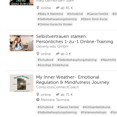
Malu Gemeinsam Stark
online
ab 45 €
#Baby & Kleinkind
#Schulkind
#Ganze Familie
#El
#Selbstbehauptungstraining
#Eltern-Kind-Kurse
#Online-Kurse für Kinder
Selbstvertrauen stärken:
Persönliches 1-zu-1 Online-Training
cleverly edu GmbH
online
ab 0 €
#Schulkind
#Selbstbehauptungstraining
#Nachhilfe
#Sonstige Kinderkurse
My Inner Weather- Emotional
Regulation & Mindfulness Journey
ConsciousConnectCoach
online
ab 75 €
Mehrere Termine
#Schulkind
#Ganze Familie
#Achtsamkeitskurse
#Selbstbehauptungstraining
#Ferienworkshops
#Som