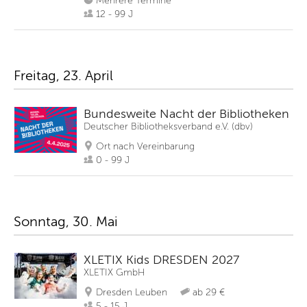
Mehrere Termine
12 - 99 J
Freitag, 23. April
Bundesweite Nacht der Bibliotheken
Deutscher Bibliotheksverband e.V. (dbv)
Ort nach Vereinbarung
0 - 99 J
Sonntag, 30. Mai
XLETIX Kids DRESDEN 2027
XLETIX GmbH
Dresden Leuben
ab 29 €
5 - 15 J