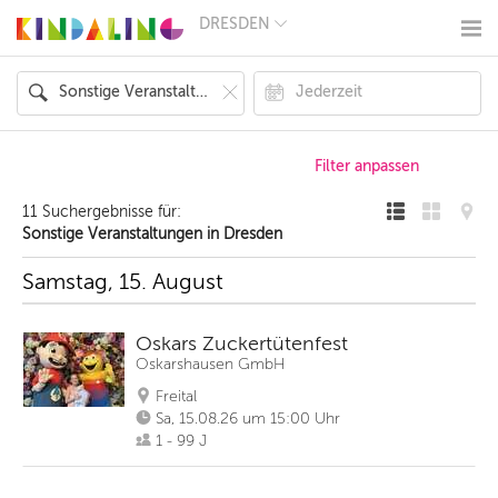
DRESDEN
BERLIN
MÜNCHEN
HAMBURG
FRANKFURT
KÖLN
DÜSSELDORF
STUTTGART
ESSEN
11 Suchergebnisse für:
HANNOVER
Sonstige Veranstaltungen in Dresden
LEIPZIG
DRESDEN
Samstag, 15. August
NÜRNBERG
WIEN
ZÜRICH
Oskars Zuckertütenfest
ANDERE
Oskarshausen GmbH
REGIONEN
Freital
Sa, 15.08.26 um 15:00 Uhr
1 - 99 J