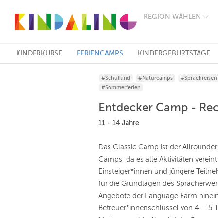
REGION WÄHLEN
BERLIN
MÜNCHEN
HAMBURG
FRANKFURT
KINDERKURSE
FERIENCAMPS
KINDERGEBURTSTAGE
KÖLN
DÜSSELDORF
#Schulkind
#Naturcamps
#Sprachreisen
STUTTGART
#Sommerferien
ESSEN
HANNOVER
Entdecker Camp - Re
LEIPZIG
DRESDEN
11 - 14 Jahre
NÜRNBERG
WIEN
Das Classic Camp ist der Allrounde
ZÜRICH
Camps, da es alle Aktivitäten verein
ANDERE
REGIONEN
Einsteiger*innen und jüngere Teilne
für die Grundlagen des Spracherwerb
Angebote der Language Farm hinei
Betreuer*innenschlüssel von 4 – 5 