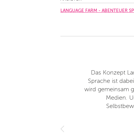
LANGUAGE FARM - ABENTEUER S
m schönen Ort verbracht. Viel
Das Konzept Lan
ielen Dank. Wir kommen gerne
Sprache ist dabe
wird gemeinsam ge
Medien. Un
Selbstbew