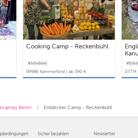
Cooking Camp - Reckenbühl
Engl
Kanu
#Schulkind
#Schul
99986 Kammerforst | ab 390 €
07774 
rcamps Berlin
Entdecker Camp - Reckenbühl
gsbedingungen
Sicher bezahlen
Newsletter