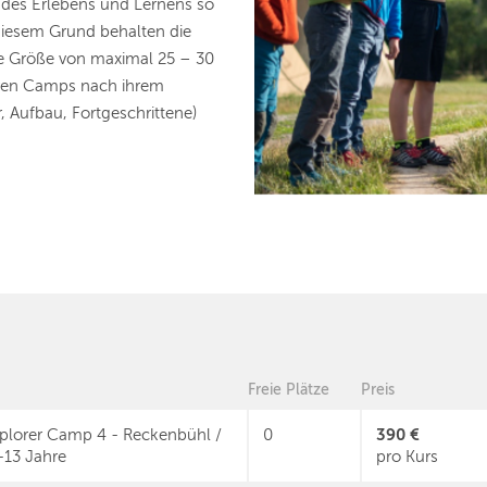
s des Erlebens und Lernens so
 diesem Grund behalten die
he Größe von maximal 25 – 30
seren Camps nach ihrem
, Aufbau, Fortgeschrittene)
Freie Plätze
Preis
390 €
plorer Camp 4 - Reckenbühl /
0
-13 Jahre
pro Kurs