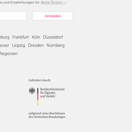
pps und Empfehlungen für
Berlin
deine Region
München
Hamburg
Frankfurt
Köln
burg
Frankfurt
Köln
Düsseldorf
Düsseldorf
Stuttgart
over
Leipzig
Dresden
Nürnberg
Essen
Regionen
Hannover
Leipzig
Dresden
Nürnberg
Wien
Zürich
Andere
Regionen