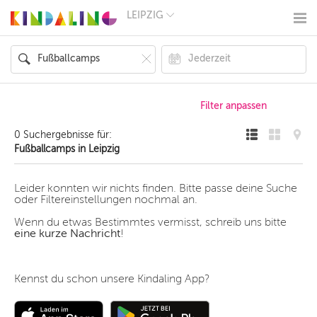
LEIPZIG
BERLIN
MÜNCHEN
HAMBURG
FRANKFURT
KÖLN
DÜSSELDORF
STUTTGART
ESSEN
0 Suchergebnisse für:
HANNOVER
Fußballcamps in Leipzig
LEIPZIG
DRESDEN
NÜRNBERG
Leider konnten wir nichts finden. Bitte passe deine Suche
WIEN
oder Filtereinstellungen nochmal an.
ZÜRICH
Wenn du etwas Bestimmtes vermisst, schreib uns bitte
ANDERE
eine kurze Nachricht
!
REGIONEN
Kennst du schon unsere Kindaling App?