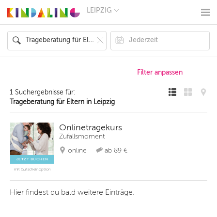
LEIPZIG
BERLIN
MÜNCHEN
HAMBURG
FRANKFURT
KÖLN
DÜSSELDORF
STUTTGART
ESSEN
1 Suchergebnisse für:
HANNOVER
Trageberatung für Eltern in Leipzig
LEIPZIG
DRESDEN
NÜRNBERG
Onlinetragekurs
WIEN
Zufallsmoment
ZÜRICH
online
ab 89 €
ANDERE
REGIONEN
JETZT BUCHEN
mit Gutscheinoption
Hier findest du bald weitere Einträge.