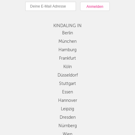
München
Hamburg
Frankfurt
Köln
KINDALING IN
Düsseldorf
Berlin
Stuttgart
München
Essen
Hamburg
Hannover
Frankfurt
Leipzig
Köln
Dresden
Düsseldorf
Nürnberg
Wien
Stuttgart
Zürich
Essen
Andere
Hannover
Regionen
Leipzig
Dresden
Nürnberg
Wien