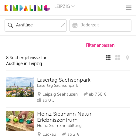
LEIPZIG
BERLIN
MÜNCHEN
HAMBURG
FRANKFURT
KÖLN
DÜSSELDORF
STUTTGART
ESSEN
8 Suchergebnisse für:
HANNOVER
Ausflüge in Leipzig
LEIPZIG
DRESDEN
NÜRNBERG
Lasertag Sachsenpark
WIEN
Lasertag Sachsenpark
ZÜRICH
Leipzig Seehausen
ab 7,50 €
ANDERE
REGIONEN
ab 0 J
Heinz Sielmann Natur-
Erlebniszentrum
Heinz Sielmann Stiftung
Luckau
ab 2 €