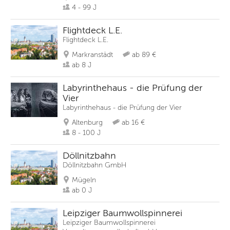
4 - 99 J
Flightdeck L.E.
Flightdeck L.E.
Markranstädt
ab 89 €
ab 8 J
Labyrinthehaus - die Prüfung der
Vier
Labyrinthehaus - die Prüfung der Vier
Altenburg
ab 16 €
8 - 100 J
Döllnitzbahn
Döllnitzbahn GmbH
Mügeln
ab 0 J
Leipziger Baumwollspinnerei
Leipziger Baumwollspinnerei