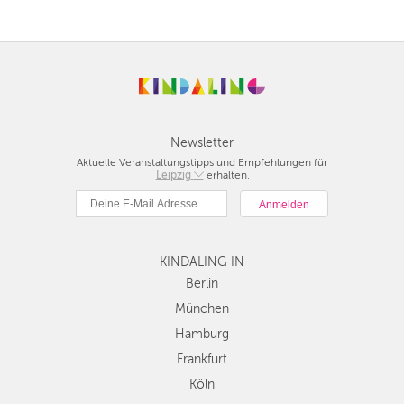
Newsletter
Aktuelle Veranstaltungstipps und Empfehlungen für
Berlin
Leipzig
erhalten.
München
Hamburg
Frankfurt
Köln
KINDALING IN
Düsseldorf
Berlin
Stuttgart
München
Essen
Hamburg
Hannover
Frankfurt
Leipzig
Köln
Dresden