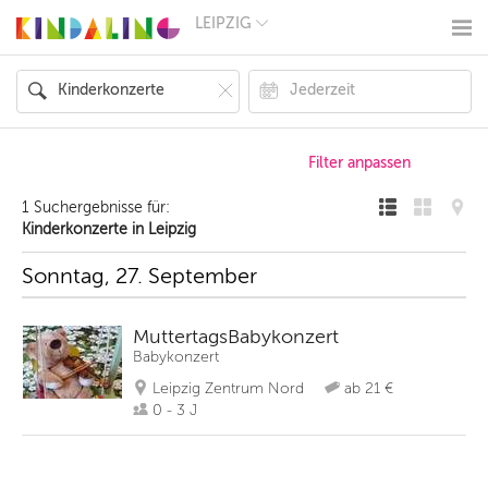
LEIPZIG
BERLIN
MÜNCHEN
HAMBURG
FRANKFURT
KÖLN
DÜSSELDORF
STUTTGART
ESSEN
1 Suchergebnisse für:
HANNOVER
Kinderkonzerte in Leipzig
LEIPZIG
DRESDEN
Sonntag, 27. September
NÜRNBERG
WIEN
ZÜRICH
MuttertagsBabykonzert
ANDERE
Babykonzert
REGIONEN
Leipzig Zentrum Nord
ab 21 €
0 - 3 J