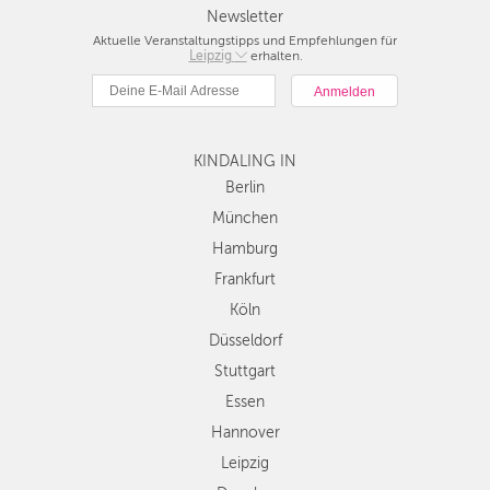
Newsletter
Aktuelle Veranstaltungstipps und Empfehlungen für
Berlin
Leipzig
erhalten.
München
Hamburg
Frankfurt
Köln
KINDALING IN
Düsseldorf
Berlin
Stuttgart
München
Essen
Hamburg
Hannover
Frankfurt
Leipzig
Köln
Dresden
Düsseldorf
Nürnberg
Wien
Stuttgart
Zürich
Essen
Andere
Hannover
Regionen
Leipzig