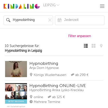
LEIPZIG
BERLIN
MÜNCHEN
HAMBURG
FRANKFURT
KÖLN
DÜSSELDORF
STUTTGART
ESSEN
10 Suchergebnisse für:
HANNOVER
Hypnobirthing in Leipzig
LEIPZIG
DRESDEN
NÜRNBERG
Hypnobirthing
WIEN
Anja Dorn Hypnose
ZÜRICH
Königs Wusterhausen
ab 299 €
ANDERE
REGIONEN
HypnoBirthing ONLINE-LIVE
HypnoBirthing Anika Lysko-Krecklau
online
ab 125 €
Mehrere Termine
JETZT BUCHEN
mit Gutscheinoption