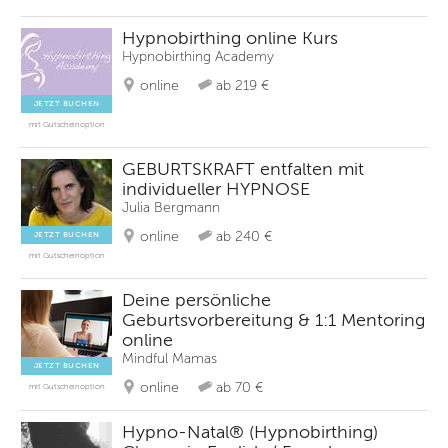
Hypnobirthing online Kurs
Hypnobirthing Academy
online
ab 219 €
JETZT BUCHEN
mit Gutscheinoption
GEBURTSKRAFT entfalten mit
individueller HYPNOSE
Julia Bergmann
online
ab 240 €
JETZT BUCHEN
mit Gutscheinoption
Deine persönliche
Geburtsvorbereitung & 1:1 Mentoring
online
Mindful Mamas
JETZT BUCHEN
online
ab 70 €
mit Gutscheinoption
Hypno-Natal® (Hypnobirthing)