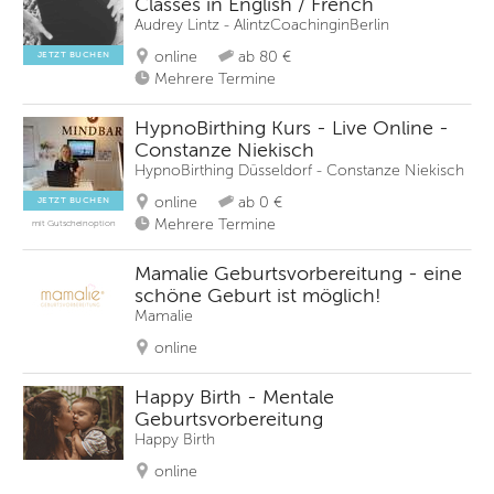
Classes in English / French
Audrey Lintz - AlintzCoachinginBerlin
online
ab 80 €
JETZT BUCHEN
Mehrere Termine
HypnoBirthing Kurs - Live Online -
Constanze Niekisch
HypnoBirthing Düsseldorf - Constanze Niekisch
online
ab 0 €
JETZT BUCHEN
Mehrere Termine
mit Gutscheinoption
Mamalie Geburtsvorbereitung - eine
schöne Geburt ist möglich!
Mamalie
online
Happy Birth - Mentale
Geburtsvorbereitung
Happy Birth
online