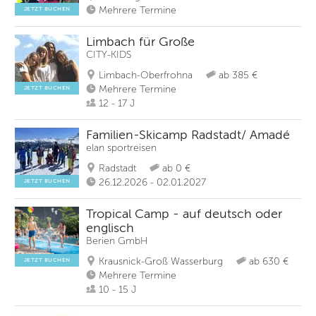
Mehrere Termine
JETZT BUCHEN
Limbach für Große
CITY-KIDS
Limbach-Oberfrohna
ab 385 €
Mehrere Termine
JETZT BUCHEN
12 - 17 J
Familien-Skicamp Radstadt/ Amadé
elan sportreisen
Radstadt
ab 0 €
26.12.2026 - 02.01.2027
JETZT BUCHEN
Tropical Camp - auf deutsch oder
englisch
Berien GmbH
Krausnick-Groß Wasserburg
ab 630 €
JETZT BUCHEN
Mehrere Termine
10 - 15 J