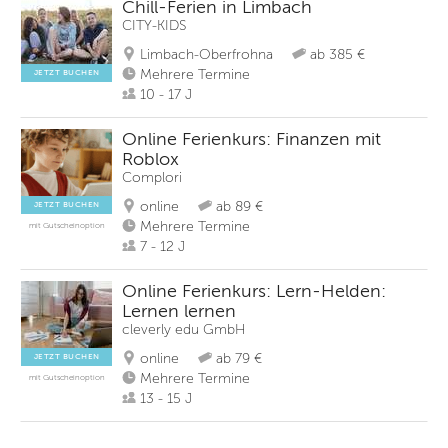
Chill-Ferien in Limbach
CITY-KIDS
Limbach-Oberfrohna
ab 385 €
Mehrere Termine
JETZT BUCHEN
10 - 17 J
Online Ferienkurs: Finanzen mit
Roblox
Complori
online
ab 89 €
JETZT BUCHEN
Mehrere Termine
mit Gutscheinoption
7 - 12 J
Online Ferienkurs: Lern-Helden:
Lernen lernen
cleverly edu GmbH
online
ab 79 €
JETZT BUCHEN
Mehrere Termine
mit Gutscheinoption
13 - 15 J