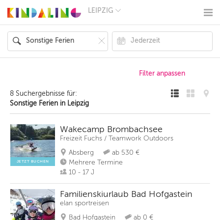
LEIPZIG
BERLIN
MÜNCHEN
HAMBURG
FRANKFURT
KÖLN
DÜSSELDORF
STUTTGART
ESSEN
8 Suchergebnisse für:
HANNOVER
Sonstige Ferien in Leipzig
LEIPZIG
DRESDEN
NÜRNBERG
Wakecamp Brombachsee
WIEN
Freizeit Fuchs / Teamwork Outdoors
ZÜRICH
Absberg
ab 530 €
ANDERE
REGIONEN
Mehrere Termine
JETZT BUCHEN
10 - 17 J
Familienskiurlaub Bad Hofgastein
elan sportreisen
Bad Hofgastein
ab 0 €