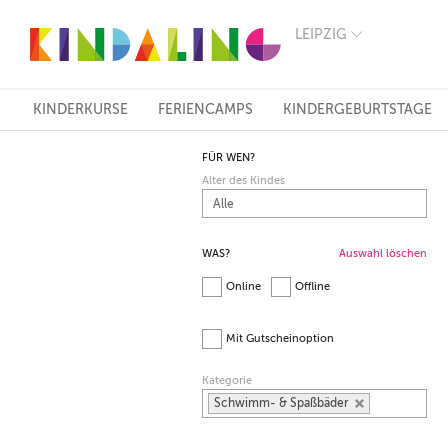
LEIPZIG
BERLIN
MÜNCHEN
HAMBURG
FRANKFURT
KINDERKURSE
FERIENCAMPS
KINDERGEBURTSTAGE
KÖLN
DÜSSELDORF
FÜR WEN?
STUTTGART
Alter des Kindes
ESSEN
HANNOVER
LEIPZIG
DRESDEN
WAS?
Auswahl löschen
NÜRNBERG
Online
Offline
WIEN
ZÜRICH
ANDERE
Mit Gutscheinoption
REGIONEN
Kategorie
Schwimm- & Spaßbäder