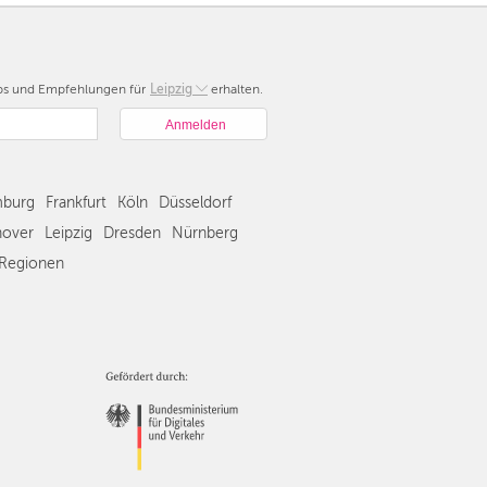
pps und Empfehlungen für
Berlin
Leipzig
erhalten.
München
Hamburg
Frankfurt
Köln
burg
Frankfurt
Köln
Düsseldorf
Düsseldorf
over
Leipzig
Dresden
Nürnberg
Stuttgart
Regionen
Essen
Hannover
Leipzig
Dresden
Nürnberg
Wien
Zürich
Andere
Regionen