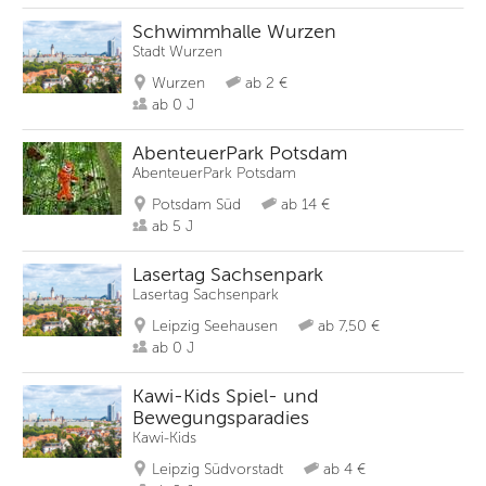
Schwimmhalle Wurzen
Stadt Wurzen
Wurzen
ab 2 €
ab 0 J
AbenteuerPark Potsdam
AbenteuerPark Potsdam
Potsdam Süd
ab 14 €
ab 5 J
Lasertag Sachsenpark
Lasertag Sachsenpark
Leipzig Seehausen
ab 7,50 €
ab 0 J
Kawi-Kids Spiel- und
Bewegungsparadies
Kawi-Kids
Leipzig Südvorstadt
ab 4 €