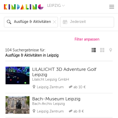
LEIPZIG
BERLIN
MÜNCHEN
HAMBURG
FRANKFURT
KÖLN
DÜSSELDORF
STUTTGART
ESSEN
104 Suchergebnisse für:
HANNOVER
Ausflüge & Aktivitäten in Leipzig
LEIPZIG
DRESDEN
NÜRNBERG
LILALICHT 3D Adventure Golf
WIEN
Leipzig
ZÜRICH
Lilalicht Leipzig GmbH
ANDERE
REGIONEN
Leipzig Zentrum
ab 10 €
Bach-Museum Leipzig
Bach-Archiv Leipzig
Leipzig Zentrum
ab 8 €