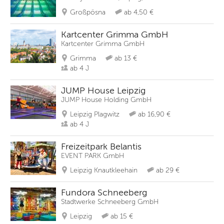
Großpösna
ab 4,50 €
Kartcenter Grimma GmbH
Kartcenter Grimma GmbH
Grimma
ab 13 €
ab 4 J
JUMP House Leipzig
JUMP House Holding GmbH
Leipzig Plagwitz
ab 16,90 €
ab 4 J
Freizeitpark Belantis
EVENT PARK GmbH
Leipzig Knautkleehain
ab 29 €
Fundora Schneeberg
Stadtwerke Schneeberg GmbH
Leipzig
ab 15 €