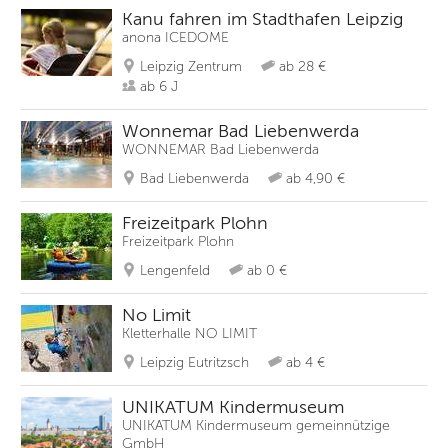
Kanu fahren im Stadthafen Leipzig
anona ICEDOME
Leipzig Zentrum
ab 28 €
ab 6 J
Wonnemar Bad Liebenwerda
WONNEMAR Bad Liebenwerda
Bad Liebenwerda
ab 4,90 €
Freizeitpark Plohn
Freizeitpark Plohn
Lengenfeld
ab 0 €
No Limit
Kletterhalle NO LIMIT
Leipzig Eutritzsch
ab 4 €
UNIKATUM Kindermuseum
UNIKATUM Kindermuseum gemeinnützige
GmbH