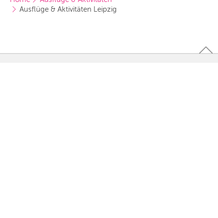
Ausflüge & Aktivitäten Leipzig
Newsletter
Aktuelle Veranstaltungstipps und Empfehlungen für
Berlin
Leipzig
erhalten.
München
Hamburg
Frankfurt
Köln
KINDALING IN
Düsseldorf
Berlin
Stuttgart
München
Essen
Hamburg