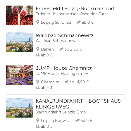
Erdeerfeld Leipzig-Rückmarsdorf
Erdbeer- & Landwirtschaftsbetrieb Tautz
Leipzig Schonau
ab 0 €
Waldbad Schmannewitz
Waldbad Schmannewitz
Dahlen
ab 2,50 €
ab 0 J
JUMP House Chemnitz
JUMP House Holding GmbH
Chemnitz
ab 14,90 €
ab 4 J
KANALRUNDFAHRT - BOOTSHAUS
KLINGERWEG
Stadtrundfahrt Leipzig GmbH
Leipzig Plagwitz
ab 9 €
ab 0 J