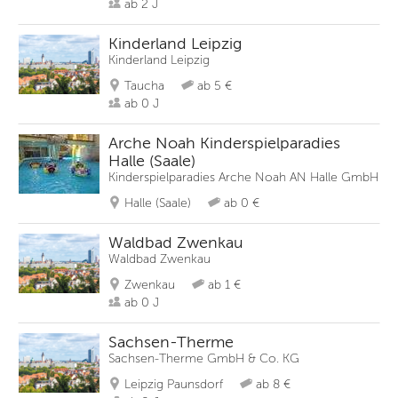
ab 2 J
Kinderland Leipzig
Kinderland Leipzig
Taucha
ab 5 €
ab 0 J
Arche Noah Kinderspielparadies
Halle (Saale)
Kinderspielparadies Arche Noah AN Halle GmbH
Halle (Saale)
ab 0 €
Waldbad Zwenkau
Waldbad Zwenkau
Zwenkau
ab 1 €
ab 0 J
Sachsen-Therme
Sachsen-Therme GmbH & Co. KG
Leipzig Paunsdorf
ab 8 €