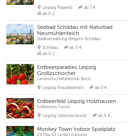
Leipzig Plagwitz
ab 7 €
ab 0 J
Seebad Schildau mit Naturbad
Neumühlenteich
Stadtverwaltung Belgern-Schildau
Schildau
ab 0 €
ab 0 J
Erdbeerparadies Leipzig
Großzschocher
Landwirtschaftsbetrieb Beck
Leipzig Knautkleehain
ab 0 €
Erdbeerfeld Leipzig Holzhausen
Erdbeeren Funck
Leipzig Liebertwolkwitz
ab 0 €
Monkey Town Indoor Spielplatz
24 Play 13 GmbH (Leipzig)