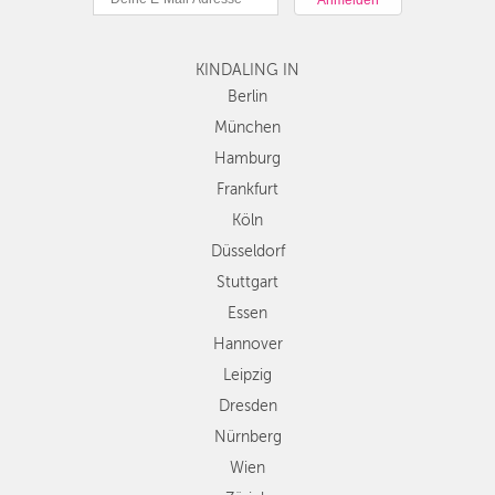
Hamburg
Frankfurt
KINDALING IN
Köln
Düsseldorf
Berlin
Stuttgart
München
Essen
Hamburg
Hannover
Frankfurt
Leipzig
Köln
Dresden
Düsseldorf
Nürnberg
Wien
Stuttgart
Zürich
Essen
Andere
Hannover
Regionen
Leipzig
Dresden
Nürnberg
Wien