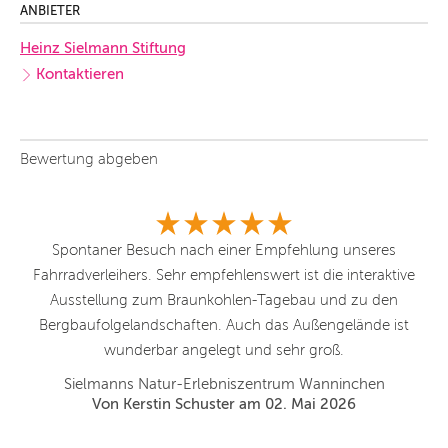
ANBIETER
Heinz Sielmann Stiftung
Kontaktieren
Bewertung abgeben
Spontaner Besuch nach einer Empfehlung unseres
nem
Fahrradverleihers. Sehr empfehlenswert ist die interaktive
g
et
Ausstellung zum Braunkohlen-Tagebau und zu den
ma
.
Bergbaufolgelandschaften. Auch das Außengelände ist
wunderbar angelegt und sehr groß.
Sielmanns Natur-Erlebniszentrum Wanninchen
g
Von Kerstin Schuster am 02. Mai 2026
Os