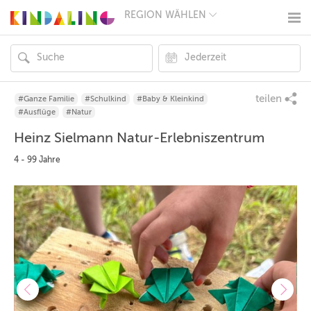
REGION WÄHLEN
BERLIN
MÜNCHEN
HAMBURG
FRANKFURT
KÖLN
DÜSSELDORF
teilen
#Ganze Familie
#Schulkind
#Baby & Kleinkind
STUTTGART
#Ausflüge
#Natur
ESSEN
Heinz Sielmann Natur-Erlebniszentrum
HANNOVER
LEIPZIG
4 - 99 Jahre
DRESDEN
NÜRNBERG
WIEN
ZÜRICH
ANDERE
REGIONEN