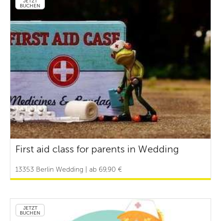
JETZT
BUCHEN
First aid class for parents in Wedding
13353 Berlin Wedding | ab 69,90 €
JETZT
BUCHEN