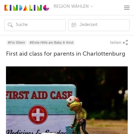
REGION WÄHLEN
BERLIN
MÜNCHEN
HAMBURG
FRANKFURT
KÖLN
DÜSSELDORF
teilen
#Für Eltern
#Erste Hilfe am Baby & Kind
STUTTGART
First aid class for parents in Charlottenburg
ESSEN
HANNOVER
LEIPZIG
DRESDEN
NÜRNBERG
WIEN
ZÜRICH
ANDERE
REGIONEN