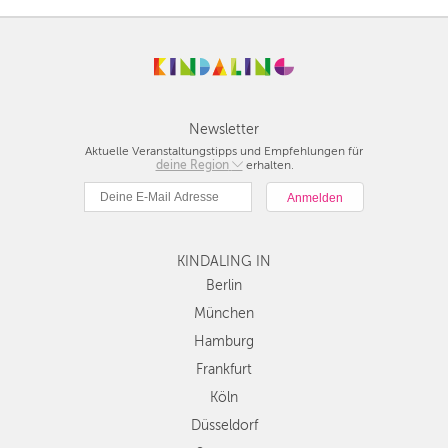
Newsletter
Aktuelle Veranstaltungstipps und Empfehlungen für
deine Region
Berlin
erhalten.
München
Hamburg
Frankfurt
KINDALING IN
Köln
Düsseldorf
Berlin
Stuttgart
München
Essen
Hamburg
Hannover
Frankfurt
Leipzig
Köln
Dresden
Düsseldorf
Nürnberg