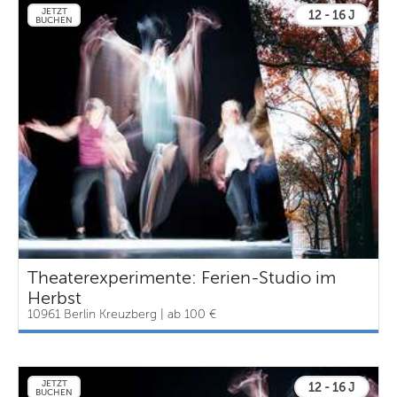
JETZT
12 - 16 J
BUCHEN
Theaterexperimente: Ferien-Studio im
Herbst
10961 Berlin Kreuzberg | ab 100 €
JETZT
12 - 16 J
BUCHEN