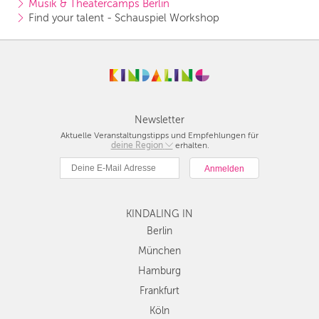
Musik & Theatercamps Berlin
Find your talent - Schauspiel Workshop
Newsletter
Aktuelle Veranstaltungstipps und Empfehlungen für
deine Region
Berlin
erhalten.
München
Hamburg
Frankfurt
KINDALING IN
Köln
Düsseldorf
Berlin
Stuttgart
München
Essen
Hamburg
Hannover
Frankfurt
Leipzig
Köln
Dresden