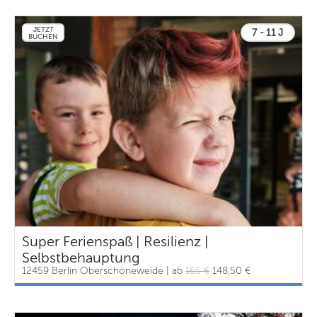
JETZT
7 - 11 J
BUCHEN
Super Ferienspaß | Resilienz |
Selbstbehauptung
12459 Berlin Oberschöneweide | ab
165 €
148,50 €