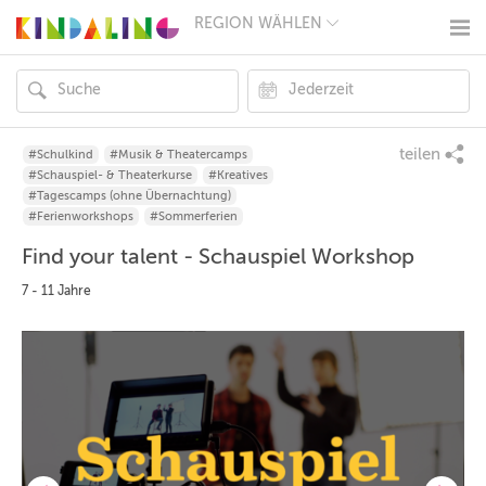
REGION WÄHLEN
BERLIN
MÜNCHEN
HAMBURG
FRANKFURT
KÖLN
DÜSSELDORF
teilen
#Schulkind
#Musik & Theatercamps
STUTTGART
#Schauspiel- & Theaterkurse
#Kreatives
ESSEN
#Tagescamps (ohne Übernachtung)
HANNOVER
#Ferienworkshops
#Sommerferien
LEIPZIG
Find your talent - Schauspiel Workshop
DRESDEN
NÜRNBERG
7 - 11 Jahre
WIEN
ZÜRICH
ANDERE
REGIONEN