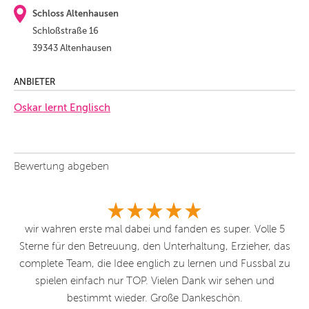
Schloss Altenhausen
Schloßstraße 16
39343 Altenhausen
ANBIETER
Oskar lernt Englisch
Bewertung abgeben
urg
wir wahren erste mal dabei und fanden es super. Volle 5
I
am
Sterne für den Betreuung, den Unterhaltung, Erzieher, das
sc
r
complete Team, die Idee englich zu lernen und Fussbal zu
Ta
t.
spielen einfach nur TOP. Vielen Dank wir sehen und
en
ich
bestimmt wieder. Große Dankeschön.
„M