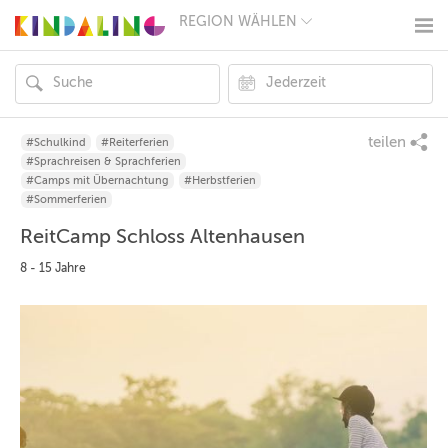
REGION WÄHLEN
BERLIN
MÜNCHEN
HAMBURG
FRANKFURT
KÖLN
DÜSSELDORF
teilen
#Schulkind
#Reiterferien
STUTTGART
#Sprachreisen & Sprachferien
ESSEN
#Camps mit Übernachtung
#Herbstferien
HANNOVER
#Sommerferien
LEIPZIG
ReitCamp Schloss Altenhausen
DRESDEN
NÜRNBERG
8 - 15 Jahre
WIEN
ZÜRICH
ANDERE
REGIONEN