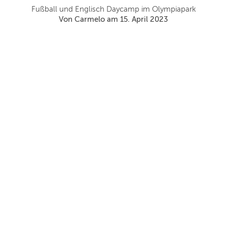
ie
En
Fußball und Englisch Daycamp im Olympiapark
-
Von Carmelo am 15. April 2023
ls
es
che