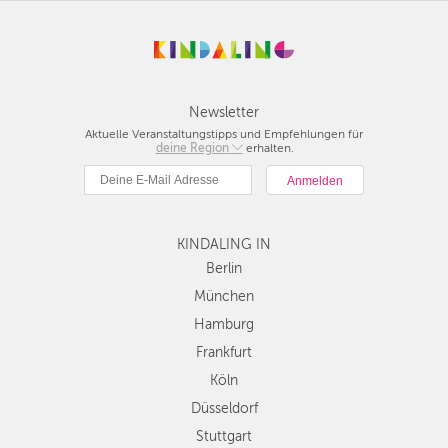
Newsletter
Aktuelle Veranstaltungstipps und Empfehlungen für
deine Region
Berlin
erhalten.
München
Hamburg
Frankfurt
KINDALING IN
Köln
Düsseldorf
Berlin
Stuttgart
München
Essen
Hamburg
Hannover
Frankfurt
Leipzig
Köln
Dresden
Düsseldorf
Nürnberg
Wien
Stuttgart