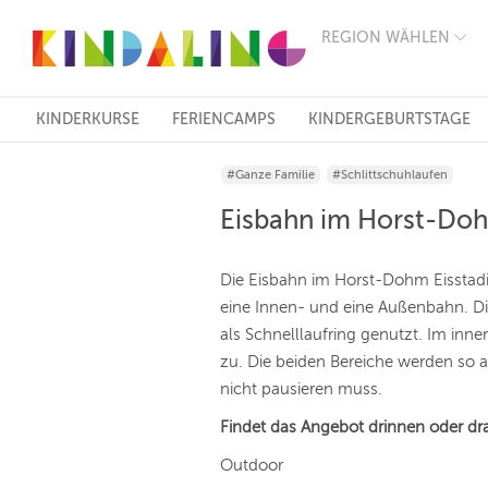
REGION WÄHLEN
BERLIN
MÜNCHEN
HAMBURG
FRANKFURT
KINDERKURSE
FERIENCAMPS
KINDERGEBURTSTAGE
KÖLN
DÜSSELDORF
#Ganze Familie
#Schlittschuhlaufen
STUTTGART
ESSEN
Eisbahn im Horst-Doh
HANNOVER
LEIPZIG
DRESDEN
Die Eisbahn im Horst-Dohm Eisstadi
NÜRNBERG
eine Innen- und eine Außenbahn. 
WIEN
als Schnelllaufring genutzt. Im inne
ZÜRICH
ANDERE
zu. Die beiden Bereiche werden so 
REGIONEN
nicht pausieren muss.
Findet das Angebot drinnen oder dr
Outdoor