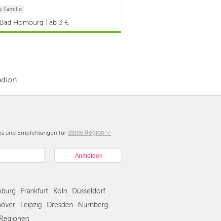
 Familie
Bad Homburg | ab 3 €
adion
pps und Empfehlungen für
Berlin
deine Region
München
Hamburg
Frankfurt
Köln
burg
Frankfurt
Köln
Düsseldorf
Düsseldorf
Stuttgart
over
Leipzig
Dresden
Nürnberg
Essen
Regionen