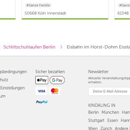
#Ganze Familie
#Ganze
50668 Köln Innenstadt
61348 
Schlittschuhlaufen Berlin
Eisbahn im Horst-Dohm Eisst
gsbedingungen
Sicher bezahlen
Newsletter
Aktuelle Veranstaltungsti
hutz
erhalten.
Einstellungen
sum
KINDALING IN
Berlin
München
Ham
Stuttgart
Essen
Hann
Wien
Zürich
Andere 