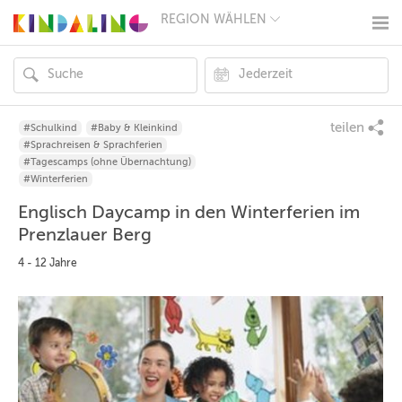
REGION WÄHLEN
BERLIN
MÜNCHEN
HAMBURG
FRANKFURT
KÖLN
DÜSSELDORF
teilen
#Schulkind
#Baby & Kleinkind
STUTTGART
#Sprachreisen & Sprachferien
ESSEN
#Tagescamps (ohne Übernachtung)
HANNOVER
#Winterferien
LEIPZIG
Englisch Daycamp in den Winterferien im
DRESDEN
NÜRNBERG
Prenzlauer Berg
WIEN
4 - 12 Jahre
ZÜRICH
ANDERE
REGIONEN