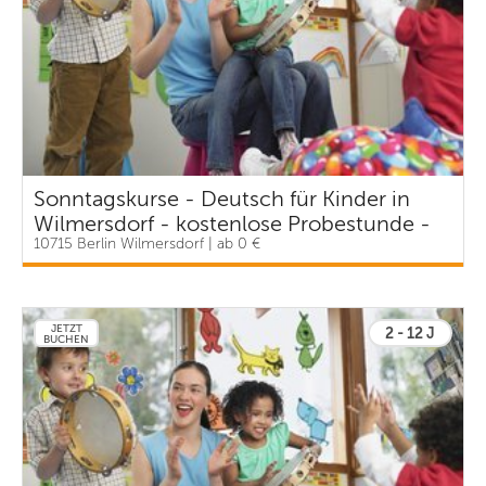
Sonntagskurse - Deutsch für Kinder in
Wilmersdorf - kostenlose Probestunde -
10715 Berlin Wilmersdorf | ab 0 €
ABRAKADABRA
JETZT
2 - 12 J
BUCHEN