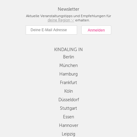
Newsletter
Aktuelle Veranstaltungstipps und Empfehlungen für
deine Region
Berlin
erhalten.
München
Hamburg
Frankfurt
KINDALING IN
Köln
Düsseldorf
Berlin
Stuttgart
München
Essen
Hamburg
Hannover
Frankfurt
Leipzig
Köln
Dresden
Düsseldorf
Nürnberg
Wien
Stuttgart
Zürich
Essen
Andere
Hannover
Regionen
Leipzig