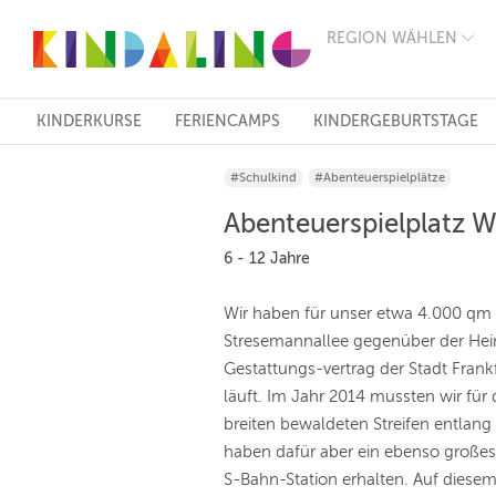
REGION WÄHLEN
BERLIN
MÜNCHEN
HAMBURG
FRANKFURT
KINDERKURSE
FERIENCAMPS
KINDERGEBURTSTAGE
KÖLN
DÜSSELDORF
#Schulkind
#Abenteuerspielplätze
STUTTGART
ESSEN
Abenteuerspielplatz W
HANNOVER
LEIPZIG
6 - 12 Jahre
DRESDEN
NÜRNBERG
Wir haben für unser etwa 4.000 qm
WIEN
Stresemannallee gegenüber der Hei
ZÜRICH
ANDERE
Gestattungs-vertrag der Stadt Frank
REGIONEN
läuft. Im Jahr 2014 mussten wir für
breiten bewaldeten Streifen entlan
haben dafür aber ein ebenso große
S-Bahn-Station erhalten. Auf diesem