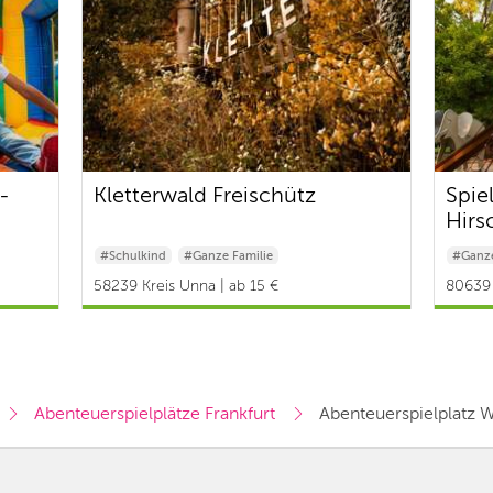
-
Kletterwald Freischütz
Spie
Hirs
#Schulkind
#Ganze Familie
#Ganze
58239 Kreis Unna | ab 15 €
80639
Abenteuerspielplätze Frankfurt
Abenteuerspielplatz W