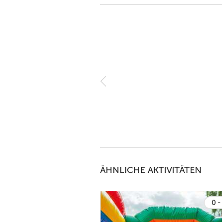
 Spielgeräten, zwar nicht alles
nug Schatten
ÄHNLICHE AKTIVITÄTEN
0 -