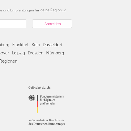
pps und Empfehlungen für
Berlin
deine Region
München
Hamburg
Frankfurt
Köln
burg
Frankfurt
Köln
Düsseldorf
Düsseldorf
Stuttgart
over
Leipzig
Dresden
Nürnberg
Essen
Regionen
Hannover
Leipzig
Dresden
Nürnberg
Wien
Zürich
Andere
Regionen