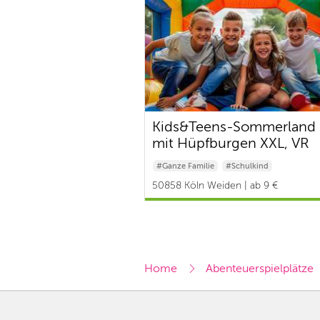
Kids&Teens-Sommerland 
mit Hüpfburgen XXL, VR
Escape & DIY
#Ganze Familie
#Schulkind
#Baby & Kleinkind
50858 Köln Weiden | ab 9 €
Home
Abenteuerspielplätze