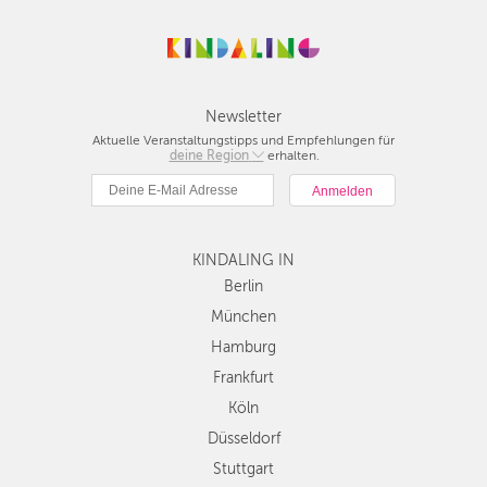
Newsletter
Aktuelle Veranstaltungstipps und Empfehlungen für
deine Region
Berlin
erhalten.
München
Hamburg
Frankfurt
KINDALING IN
Köln
Düsseldorf
Berlin
Stuttgart
München
Essen
Hamburg
Hannover
Frankfurt
Leipzig
Köln
Dresden
Düsseldorf
Nürnberg
Wien
Stuttgart