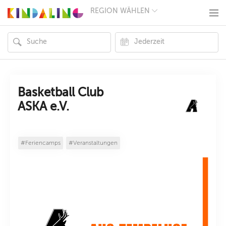
REGION WÄHLEN
BERLIN
MÜNCHEN
HAMBURG
FRANKFURT
KÖLN
DÜSSELDORF
STUTTGART
ESSEN
Basketball Club
HANNOVER
ASKA e.V.
LEIPZIG
DRESDEN
NÜRNBERG
WIEN
#Feriencamps
#Veranstaltungen
ZÜRICH
ANDERE
REGIONEN