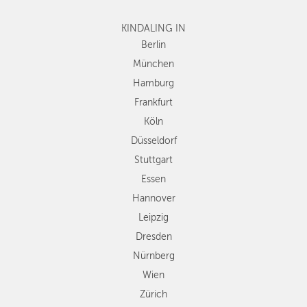
Frankfurt
KINDALING IN
Köln
Düsseldorf
Berlin
Stuttgart
München
Essen
Hamburg
Hannover
Frankfurt
Leipzig
Köln
Dresden
Düsseldorf
Nürnberg
Wien
Stuttgart
Zürich
Essen
Andere
Hannover
Regionen
Leipzig
Dresden
Nürnberg
Wien
Zürich