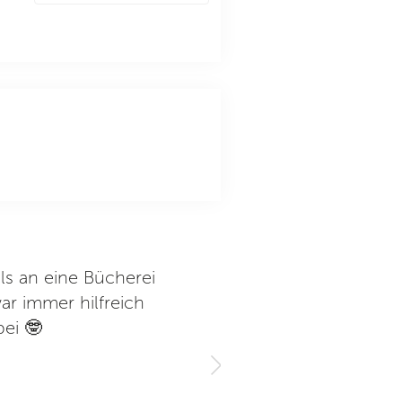
ls an eine Bücherei
Es gibt geräumige ruhige Ar
ar immer hilfreich
im hinteren Bereich etwas
bei 🤓
spielen