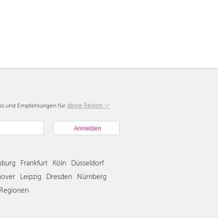
pps und Empfehlungen für
Berlin
deine Region
München
Hamburg
Frankfurt
Köln
burg
Frankfurt
Köln
Düsseldorf
Düsseldorf
Stuttgart
over
Leipzig
Dresden
Nürnberg
Essen
Regionen
Hannover
Leipzig