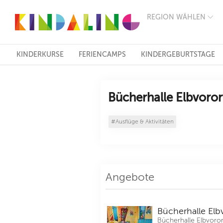
REGION WÄHLEN
BERLIN
MÜNCHEN
HAMBURG
FRANKFURT
KINDERKURSE
FERIENCAMPS
KINDERGEBURTSTAGE
KÖLN
DÜSSELDORF
STUTTGART
ESSEN
Bücherhalle Elbvoror
HANNOVER
LEIPZIG
#Ausflüge & Aktivitäten
DRESDEN
NÜRNBERG
WIEN
ZÜRICH
ANDERE
REGIONEN
Angebote
Bücherhalle Elb
Bücherhalle Elbvoror