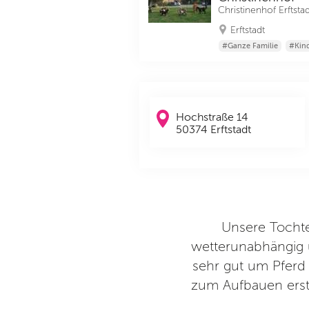
Christinenhof Erftstad
Erftstadt
#Ganze Familie
#Kin
Hochstraße 14
50374 Erftstadt
 fairen Preis!
Unsere Tochter
wetterunabhängig 
f
sehr gut um Pferd 
zum Aufbauen erst 