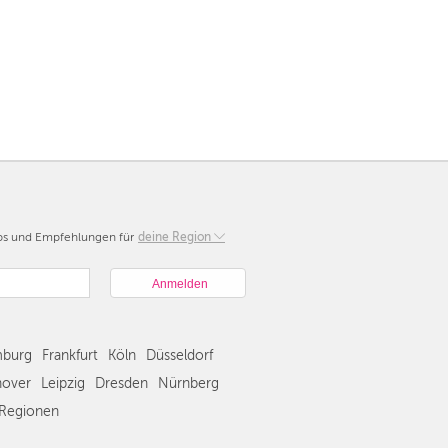
pps und Empfehlungen für
Berlin
deine Region
München
Hamburg
Frankfurt
Köln
burg
Frankfurt
Köln
Düsseldorf
Düsseldorf
Stuttgart
over
Leipzig
Dresden
Nürnberg
Essen
Regionen
Hannover