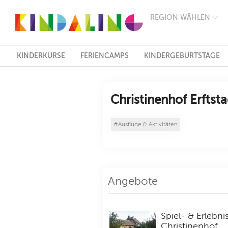
REGION WÄHLEN
BERLIN
MÜNCHEN
HAMBURG
FRANKFURT
KINDERKURSE
FERIENCAMPS
KINDERGEBURTSTAGE
KÖLN
DÜSSELDORF
STUTTGART
ESSEN
Christinenhof Erftsta
HANNOVER
LEIPZIG
#Ausflüge & Aktivitäten
DRESDEN
NÜRNBERG
WIEN
ZÜRICH
ANDERE
REGIONEN
Angebote
Spiel- & Erlebn
Christinenhof