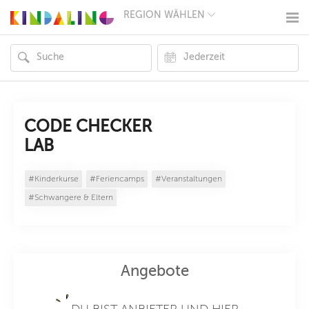
REGION WÄHLEN
BERLIN
MÜNCHEN
HAMBURG
FRANKFURT
KÖLN
DÜSSELDORF
STUTTGART
ESSEN
CODE CHECKER
HANNOVER
LAB
LEIPZIG
DRESDEN
NÜRNBERG
#Kinderkurse
#Feriencamps
#Veranstaltungen
WIEN
#Schwangere & Eltern
ZÜRICH
ANDERE
REGIONEN
Angebote