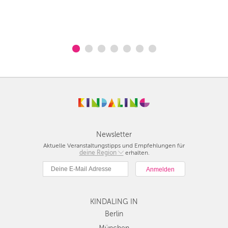
Newsletter
Aktuelle Veranstaltungstipps und Empfehlungen für
deine Region
Berlin
erhalten.
München
Hamburg
Frankfurt
KINDALING IN
Köln
Düsseldorf
Berlin
Stuttgart