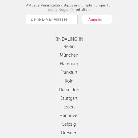
Aktuelle Veranstaltungstipps und Empfehlungen für
deine Region
Berlin
erhalten.
München
Hamburg
Frankfurt
KINDALING IN
Köln
Düsseldorf
Berlin
Stuttgart
München
Essen
Hamburg
Hannover
Frankfurt
Leipzig
Köln
Dresden
Düsseldorf
Nürnberg
Wien
Stuttgart
Zürich
Essen
Andere
Hannover
Regionen
Leipzig
Dresden