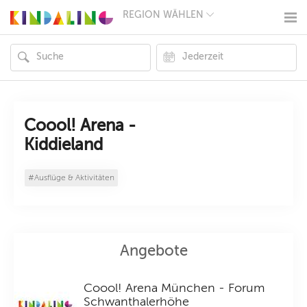
REGION WÄHLEN
BERLIN
MÜNCHEN
HAMBURG
FRANKFURT
KÖLN
DÜSSELDORF
STUTTGART
ESSEN
Coool! Arena -
HANNOVER
Kiddieland
LEIPZIG
DRESDEN
NÜRNBERG
#Ausflüge & Aktivitäten
WIEN
ZÜRICH
ANDERE
REGIONEN
Angebote
Coool! Arena München - Forum
Schwanthalerhöhe