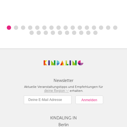
Newsletter
Aktuelle Veranstaltungstipps und Empfehlungen für
deine Region
Berlin
erhalten.
München
Hamburg
Frankfurt
KINDALING IN
Köln
Düsseldorf
Berlin