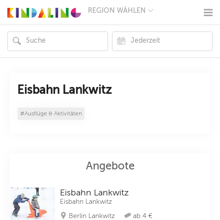
REGION WÄHLEN
BERLIN
MÜNCHEN
HAMBURG
FRANKFURT
KÖLN
DÜSSELDORF
STUTTGART
ESSEN
Eisbahn Lankwitz
HANNOVER
LEIPZIG
#Ausflüge & Aktivitäten
DRESDEN
NÜRNBERG
WIEN
ZÜRICH
ANDERE
REGIONEN
Angebote
Eisbahn Lankwitz
Eisbahn Lankwitz
Berlin Lankwitz
ab 4 €