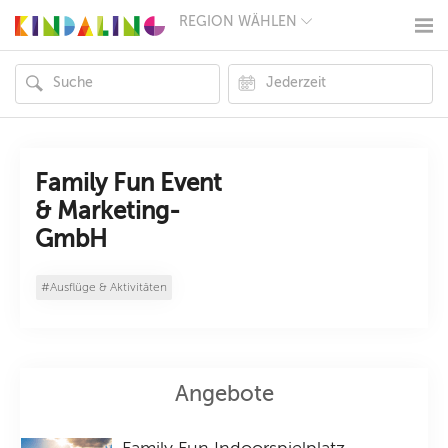
REGION WÄHLEN
BERLIN
MÜNCHEN
HAMBURG
FRANKFURT
KÖLN
DÜSSELDORF
STUTTGART
ESSEN
Family Fun Event
HANNOVER
& Marketing-
LEIPZIG
GmbH
DRESDEN
NÜRNBERG
WIEN
#Ausflüge & Aktivitäten
ZÜRICH
ANDERE
REGIONEN
Angebote