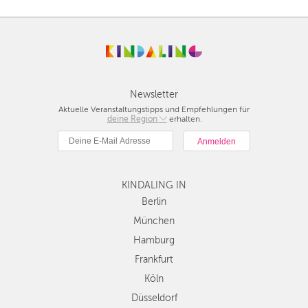
Newsletter
Aktuelle Veranstaltungstipps und Empfehlungen für
deine Region
Berlin
erhalten.
München
Hamburg
Frankfurt
KINDALING IN
Köln
Düsseldorf
Berlin
Stuttgart
München
Essen
Hamburg
Hannover
Frankfurt
Leipzig
Köln
Dresden
Düsseldorf
Nürnberg