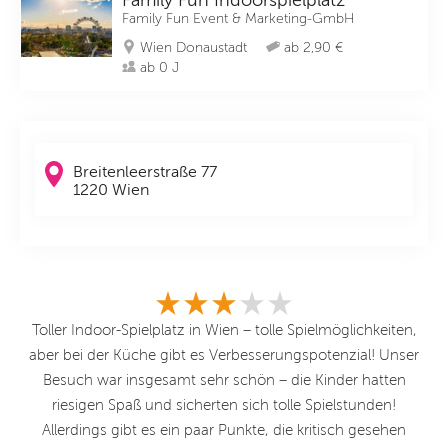
Family Fun Indoorspielplatz
Family Fun Event & Marketing-GmbH
Wien Donaustadt
ab 2,90 €
ab 0 J
Breitenleerstraße 77
1220 Wien
Toller Indoor-Spielplatz in Wien – tolle Spielmöglichkeiten,
ht.
aber bei der Küche gibt es Verbesserungspotenzial! Unser
Ra
Besuch war insgesamt sehr schön – die Kinder hatten
Ki
riesigen Spaß und sicherten sich tolle Spielstunden!
Uh
Allerdings gibt es ein paar Punkte, die kritisch gesehen
Di