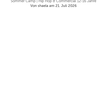
Sommer Camp | Hip Hop & Commercial 12-16 Jahre
paß
Von shaela am 21. Juli 2026
rem
en