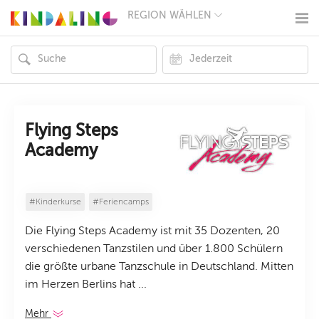
REGION WÄHLEN
BERLIN
MÜNCHEN
HAMBURG
FRANKFURT
KÖLN
DÜSSELDORF
STUTTGART
ESSEN
Flying Steps
HANNOVER
Academy
LEIPZIG
DRESDEN
NÜRNBERG
WIEN
#Kinderkurse
#Feriencamps
ZÜRICH
ANDERE
Die Flying Steps Academy ist mit 35 Dozenten, 20
REGIONEN
verschiedenen Tanzstilen und über 1.800 Schülern
die größte urbane Tanzschule in Deutschland. Mitten
im Herzen Berlins hat ...
Mehr