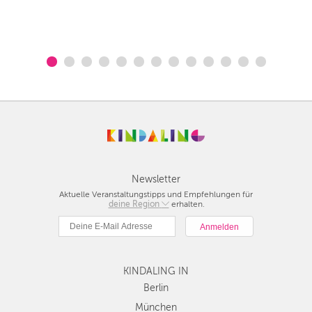
Newsletter
Aktuelle Veranstaltungstipps und Empfehlungen für
deine Region
Berlin
erhalten.
München
Hamburg
Frankfurt
KINDALING IN
Köln
Düsseldorf
Berlin
Stuttgart
München