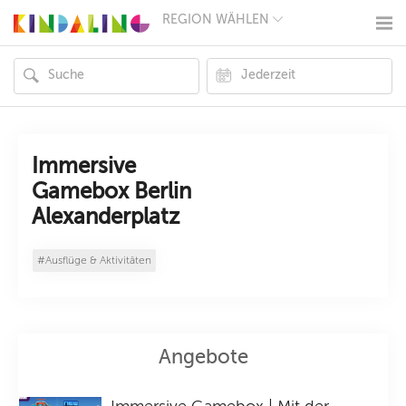
REGION WÄHLEN
BERLIN
MÜNCHEN
HAMBURG
FRANKFURT
KÖLN
DÜSSELDORF
STUTTGART
ESSEN
Immersive
HANNOVER
Gamebox Berlin
LEIPZIG
Alexanderplatz
DRESDEN
NÜRNBERG
WIEN
#Ausflüge & Aktivitäten
ZÜRICH
ANDERE
REGIONEN
Angebote