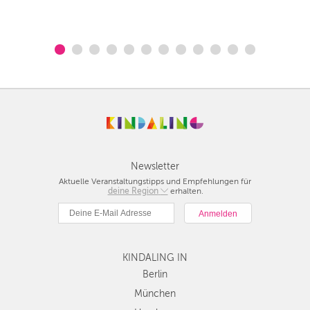
Newsletter
Aktuelle Veranstaltungstipps und Empfehlungen für
deine Region
Berlin
erhalten.
München
Hamburg
Frankfurt
KINDALING IN
Köln
Düsseldorf
Berlin
Stuttgart
München
Essen