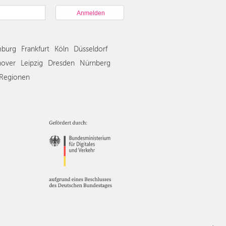
München
Hamburg
Frankfurt
Köln
burg
Frankfurt
Köln
Düsseldorf
Düsseldorf
Stuttgart
over
Leipzig
Dresden
Nürnberg
Essen
Regionen
Hannover
Leipzig
Dresden
Nürnberg
Wien
Zürich
Andere
Regionen