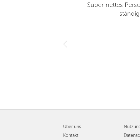
s und aufmerksames Personal
Super nettes Perso
 Danke für den gelungenen
ständi
3
Über uns
Nutzun
Kontakt
Datensc