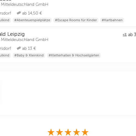
 Mitteldeutschland GmbH
rsdorf
ab 14,50 €
ulkind
#Abenteuerspielplätze
#Escape Rooms für Kinder
#Kartbahnen
ld Leipzig
ab 3
 Mitteldeutschland GmbH
rsdorf
ab 13 €
ulkind
#Baby & Kleinkind
#Kletterhallen & Hochseilgärten