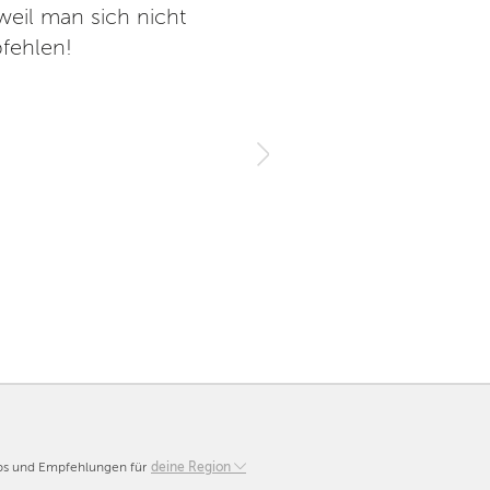
weil man sich nicht
Super Indoor Kletterwald. Das
fehlen!
unterwegs. Haben wir zum
Parcours machen Spaß und m
kaufen. Alles in allem a
pps und Empfehlungen für
Berlin
deine Region