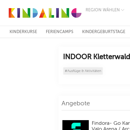
REGION WÄHLEN
BERLIN
MÜNCHEN
HAMBURG
FRANKFURT
KINDERKURSE
FERIENCAMPS
KINDERGEBURTSTAGE
KÖLN
DÜSSELDORF
STUTTGART
ESSEN
INDOOR Kletterwald
HANNOVER
LEIPZIG
#Ausflüge & Aktivitäten
DRESDEN
NÜRNBERG
WIEN
ZÜRICH
ANDERE
REGIONEN
Angebote
Findora- Go Kar
Valo Arena / Ar