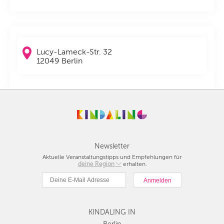
Lucy-Lameck-Str. 32
12049 Berlin
Newsletter
Aktuelle Veranstaltungstipps und Empfehlungen für
deine Region
Berlin
erhalten.
München
Hamburg
Frankfurt
KINDALING IN
Köln
Düsseldorf