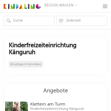
REGION WÄHLEN
BERLIN
MÜNCHEN
HAMBURG
FRANKFURT
KÖLN
DÜSSELDORF
STUTTGART
ESSEN
Kinderfreizeiteinrichtung
HANNOVER
Känguruh
LEIPZIG
DRESDEN
NÜRNBERG
#Ausflüge & Aktivitäten
WIEN
ZÜRICH
ANDERE
REGIONEN
Angebote
Klettern am Turm
Kinderfreizeiteinrichtung Känguruh