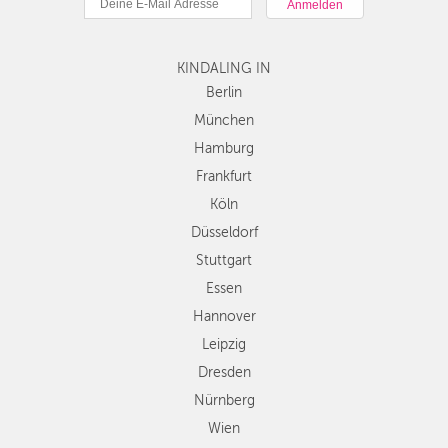
Hamburg
Frankfurt
KINDALING IN
Köln
Düsseldorf
Berlin
Stuttgart
München
Essen
Hamburg
Hannover
Frankfurt
Leipzig
Köln
Dresden
Düsseldorf
Nürnberg
Wien
Stuttgart
Zürich
Essen
Andere
Hannover
Regionen
Leipzig
Dresden
Nürnberg
Wien