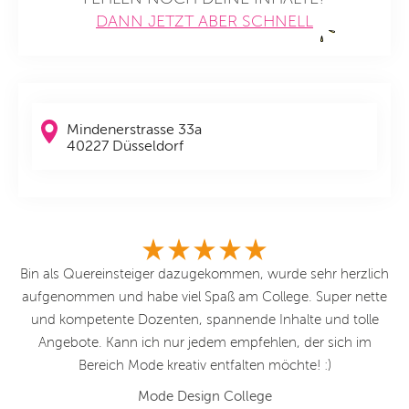
DANN JETZT ABER SCHNELL
Mindenerstrasse 33a
40227 Düsseldorf
le
Bin als Quereinsteiger dazugekommen, wurde sehr herzlich
aufgenommen und habe viel Spaß am College. Super nette
De
und kompetente Dozenten, spannende Inhalte und tolle
di
Lob
Angebote. Kann ich nur jedem empfehlen, der sich im
D
nd
Bereich Mode kreativ entfalten möchte! :)
Jo
Mode Design College