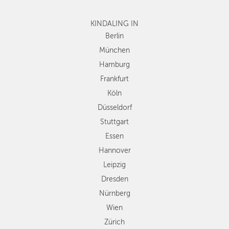
Frankfurt
KINDALING IN
Köln
Düsseldorf
Berlin
Stuttgart
München
Essen
Hamburg
Hannover
Frankfurt
Leipzig
Köln
Dresden
Düsseldorf
Nürnberg
Wien
Stuttgart
Zürich
Essen
Andere
Hannover
Regionen
Leipzig
Dresden
Nürnberg
Wien
Zürich