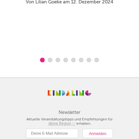
L
Von Lilian Goeke am 12. Dezember 2024
Pr
he
Newsletter
Aktuelle Veranstaltungstipps und Empfehlungen für
deine Region
Berlin
erhalten.
München
Hamburg