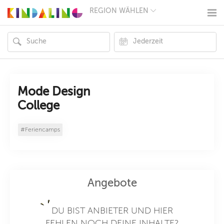
REGION WÄHLEN
BERLIN
MÜNCHEN
HAMBURG
FRANKFURT
KÖLN
DÜSSELDORF
STUTTGART
ESSEN
Mode Design
HANNOVER
College
LEIPZIG
DRESDEN
NÜRNBERG
#Feriencamps
WIEN
ZÜRICH
ANDERE
REGIONEN
Angebote
DU BIST ANBIETER UND HIER
FEHLEN NOCH DEINE INHALTE?