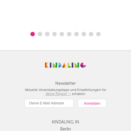
Newsletter
Aktuelle Veranstaltungstipps und Empfehlungen für
deine Region
Berlin
erhalten.
München
Hamburg
Frankfurt
KINDALING IN
Köln
Düsseldorf
Berlin