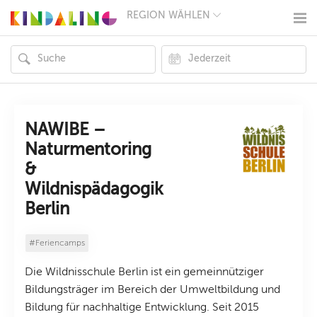
REGION WÄHLEN
BERLIN
MÜNCHEN
HAMBURG
FRANKFURT
KÖLN
DÜSSELDORF
STUTTGART
ESSEN
NAWIBE –
HANNOVER
Naturmentoring
LEIPZIG
&
DRESDEN
NÜRNBERG
Wildnispädagogik
WIEN
Berlin
ZÜRICH
ANDERE
REGIONEN
#Feriencamps
Die Wildnisschule Berlin ist ein gemeinnütziger
Bildungsträger im Bereich der Umweltbildung und
Bildung für nachhaltige Entwicklung. Seit 2015