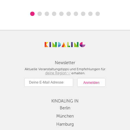
Newsletter
Aktuelle Veranstaltungstipps und Empfehlungen für
deine Region
Berlin
erhalten.
München
Hamburg
Frankfurt
KINDALING IN
Köln
Düsseldorf
Berlin
Stuttgart
München
Essen
Hamburg
Hannover