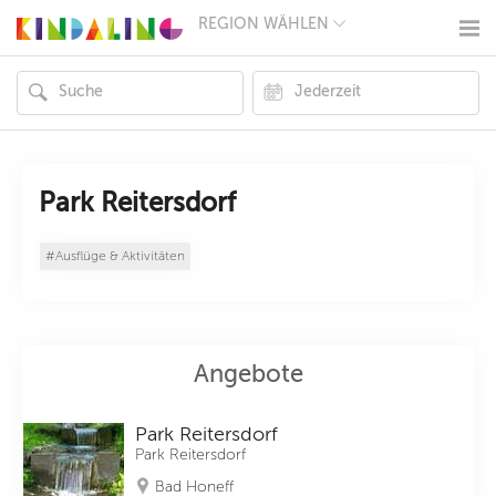
REGION WÄHLEN
BERLIN
MÜNCHEN
HAMBURG
FRANKFURT
KÖLN
DÜSSELDORF
STUTTGART
ESSEN
Park Reitersdorf
HANNOVER
LEIPZIG
#Ausflüge & Aktivitäten
DRESDEN
NÜRNBERG
WIEN
ZÜRICH
ANDERE
REGIONEN
Angebote
Park Reitersdorf
Park Reitersdorf
Bad Honeff