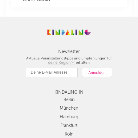
Newsletter
Aktuelle Veranstaltungstipps und Empfehlungen für
deine Region
Berlin
erhalten.
München
Hamburg
Frankfurt
KINDALING IN
Köln
Düsseldorf
Berlin
Stuttgart
München
Essen
Hamburg
Hannover
Frankfurt
Leipzig
Köln
Dresden