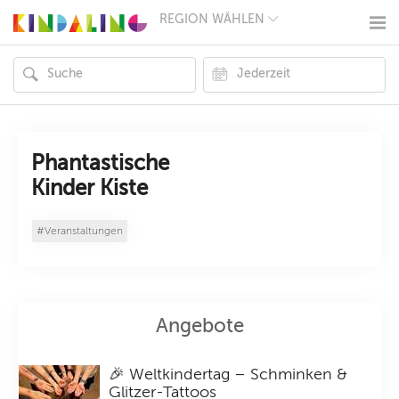
REGION WÄHLEN
BERLIN
MÜNCHEN
HAMBURG
FRANKFURT
KÖLN
DÜSSELDORF
STUTTGART
ESSEN
Phantastische
HANNOVER
Kinder Kiste
LEIPZIG
DRESDEN
NÜRNBERG
#Veranstaltungen
WIEN
ZÜRICH
ANDERE
REGIONEN
Angebote
🎉 Weltkindertag – Schminken &
Glitzer-Tattoos