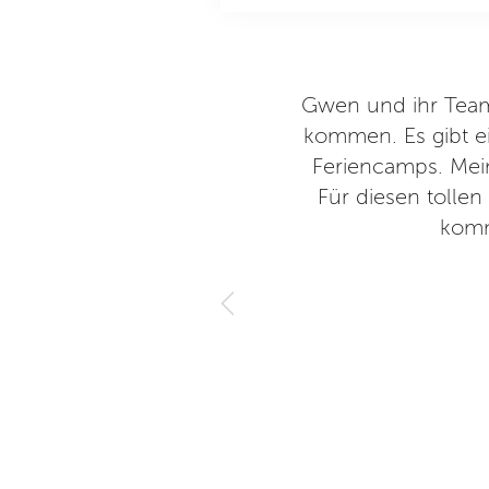
 dort immer wieder hingehen.
Gwen und ihr Team
Mensch. Nicht nur ein Pferd in
kommen. Es gibt ei
Reitschulen der Fall ist. Auf
Feriencamps. Mein
 bemerkenswert finde.
Für diesen tolle
komm