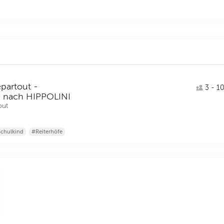
partout -
3 - 10
le nach HIPPOLINI
out
chulkind
#Reiterhöfe