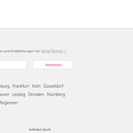
pps und Empfehlungen für
Berlin
deine Region
München
Hamburg
Frankfurt
Köln
burg
Frankfurt
Köln
Düsseldorf
Düsseldorf
Stuttgart
over
Leipzig
Dresden
Nürnberg
Essen
Regionen
Hannover
Leipzig
Dresden
Nürnberg