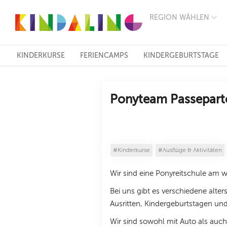
REGION WÄHLEN
BERLIN
MÜNCHEN
HAMBURG
FRANKFURT
KINDERKURSE
FERIENCAMPS
KINDERGEBURTSTAGE
KÖLN
DÜSSELDORF
STUTTGART
ESSEN
Ponyteam Passepart
HANNOVER
LEIPZIG
DRESDEN
NÜRNBERG
WIEN
#Kinderkurse
#Ausflüge & Aktivitäten
ZÜRICH
ANDERE
Wir sind eine Ponyreitschule am 
REGIONEN
Bei uns gibt es verschiedene alte
Ausritten, Kindergeburtstagen u
Wir sind sowohl mit Auto als auch