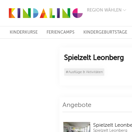
REGION WÄHLEN
BERLIN
MÜNCHEN
HAMBURG
FRANKFURT
KINDERKURSE
FERIENCAMPS
KINDERGEBURTSTAGE
KÖLN
DÜSSELDORF
STUTTGART
ESSEN
Spielzelt Leonberg
HANNOVER
LEIPZIG
#Ausflüge & Aktivitäten
DRESDEN
NÜRNBERG
WIEN
ZÜRICH
ANDERE
REGIONEN
Angebote
Spielzelt Leonb
Spielzelt Leonberg