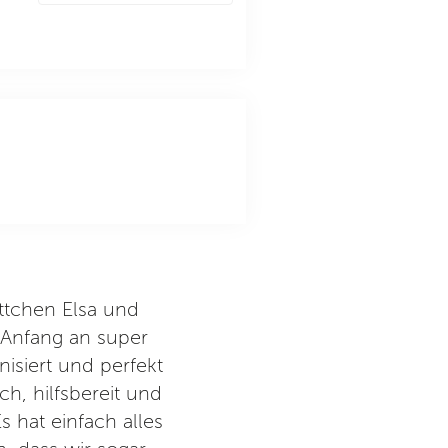
ttchen Elsa und
Klasse Ausflug! Sehr schö
 Anfang an super
Schöne Sitz Möglichkeit. Smo
nisiert und perfekt
rein gelassen, hier müsst ihr
h, hilfsbereit und
Geburtstage gefeiert. Wichtig,
s hat einfach alles
nicht ausreichend erkennbar is