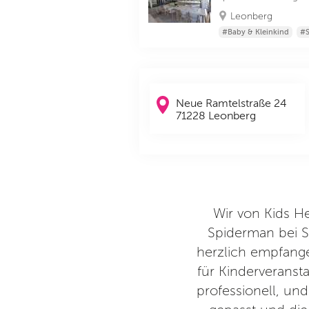
Leonberg
#Baby & Kleinkind
#S
Neue Ramtelstraße 24
71228 Leonberg
iel Spaß. Sehr sauber und es
Wir von Kids H
Freuen uns auf nächstes Mal 🤗
Spiderman bei S
herzlich empfangen
fé
für Kinderveranst
professionell, und