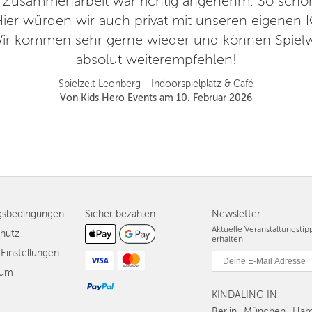
 Zusammenarbeit war richtig angenehm. So schön
ier würden wir auch privat mit unseren eigenen K
r kommen sehr gerne wieder und können Spielwe
absolut weiterempfehlen!
Spielzelt Leonberg - Indoorspielplatz & Café
Von Kids Hero Events am 10. Februar 2026
gsbedingungen
Sicher bezahlen
Newsletter
Aktuelle Veranstaltungsti
hutz
erhalten.
Einstellungen
sum
KINDALING IN
Berlin
München
Ham