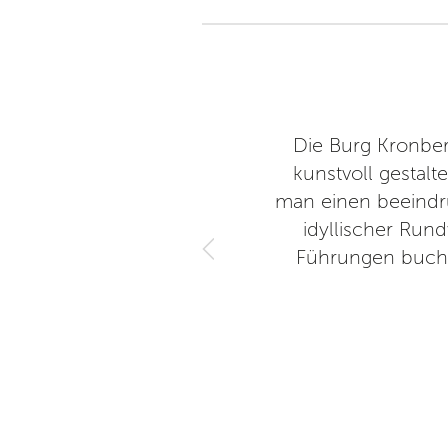
 auf die Besonderheiten der
Die Burg Kronberg
eit nicht alles besichtigen.
kunstvoll gestal
t erklimmen. Deshalb habe ich
man einen beeindru
em nächsten Besuch ändern ...
idyllischer Run
Aufenthalt.
Führungen buche