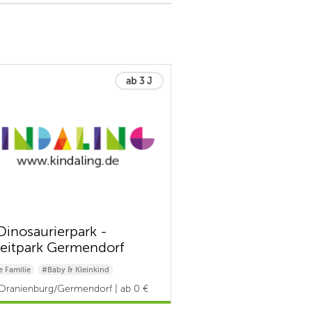
ab 3 J
Dinosaurierpark -
zeitpark Germendorf
 Familie
#Baby & Kleinkind
kind
Oranienburg/Germendorf | ab 0 €