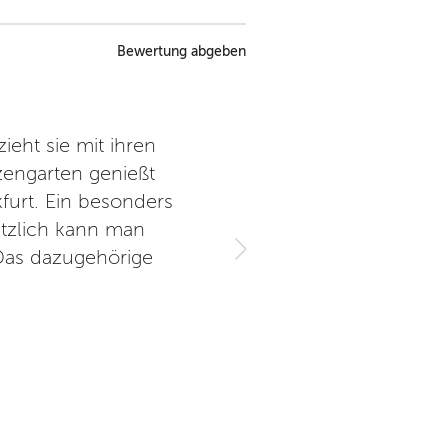
Bewertung abgeben
ieht sie mit ihren
Toller Blick auf die Rhein M
zengarten genießt
Job. Vo
furt. Ein besonders
ätzlich kann man
V
Das dazugehörige