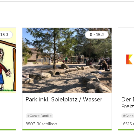
 13 J
0 - 15 J
Park inkl. Spielplatz / Wasser
Der 
Frei
#Ganze Familie
#Ganze
#Schul
8803 Rüschlikon
16515 