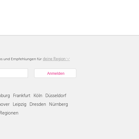
pps und Empfehlungen für
Berlin
deine Region
München
Hamburg
Frankfurt
Köln
burg
Frankfurt
Köln
Düsseldorf
Düsseldorf
Stuttgart
over
Leipzig
Dresden
Nürnberg
Essen
Regionen
Hannover
Leipzig
Dresden