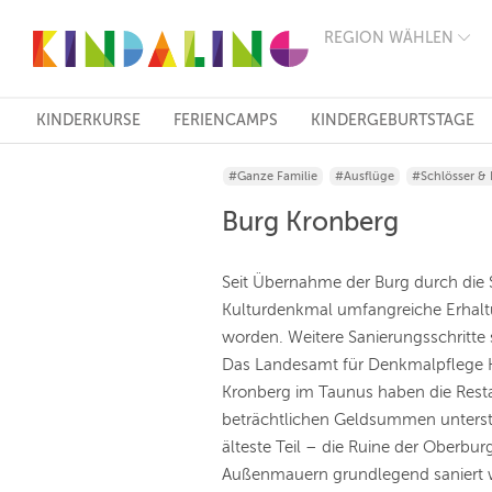
REGION WÄHLEN
BERLIN
MÜNCHEN
HAMBURG
FRANKFURT
KINDERKURSE
FERIENCAMPS
KINDERGEBURTSTAGE
KÖLN
DÜSSELDORF
#Ganze Familie
#Ausflüge
#Schlösser &
STUTTGART
ESSEN
Burg Kronberg
HANNOVER
LEIPZIG
DRESDEN
Seit Übernahme der Burg durch die 
NÜRNBERG
Kulturdenkmal umfangreiche Erha
WIEN
worden. Weitere Sanierungsschritte 
ZÜRICH
ANDERE
Das Landesamt für Denkmalpflege H
REGIONEN
Kronberg im Taunus haben die Resta
beträchtlichen Geldsummen unterst
älteste Teil – die Ruine der Oberbur
Außenmauern grundlegend saniert 