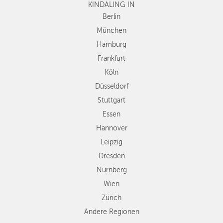
KINDALING IN
Köln
Düsseldorf
Berlin
Stuttgart
München
Essen
Hamburg
Hannover
Frankfurt
Leipzig
Köln
Dresden
Düsseldorf
Nürnberg
Wien
Stuttgart
Zürich
Essen
Andere
Hannover
Regionen
Leipzig
Dresden
Nürnberg
Wien
Zürich
Andere Regionen