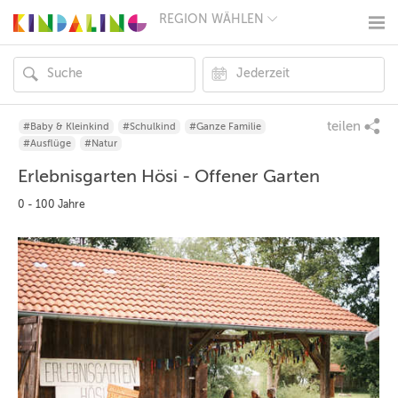
REGION WÄHLEN
BERLIN
MÜNCHEN
HAMBURG
FRANKFURT
KÖLN
DÜSSELDORF
teilen
#Baby & Kleinkind
#Schulkind
#Ganze Familie
STUTTGART
#Ausflüge
#Natur
ESSEN
Erlebnisgarten Hösi - Offener Garten
HANNOVER
LEIPZIG
0 - 100 Jahre
DRESDEN
NÜRNBERG
WIEN
ZÜRICH
ANDERE
REGIONEN