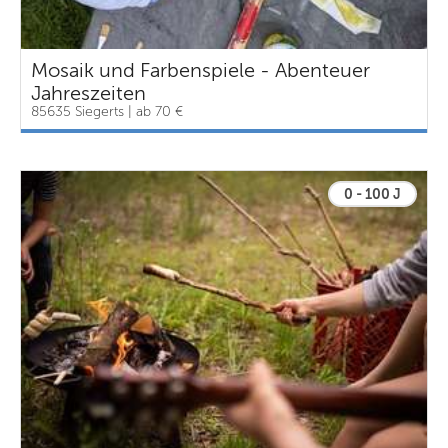
Mosaik und Farbenspiele - Abenteuer
Jahreszeiten
85635 Siegerts | ab 70 €
0 - 100 J